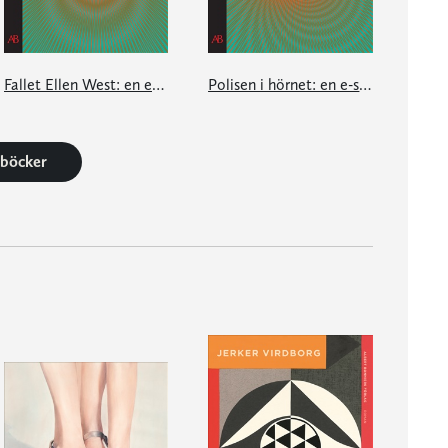
Fallet Ellen West: en e-singel ur Granta #1
Polisen i hörnet: en e-singel ur Granta #1
2 böcker