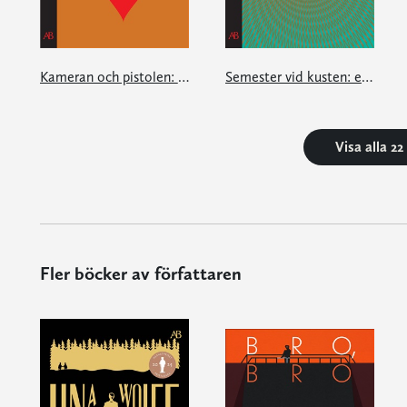
Kameran och pistolen: en e-singel ur Granta #3
Semester vid kusten: en e-singel ur Granta #1
Visa alla 2
Fler böcker av författaren