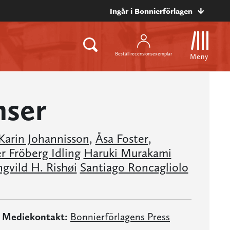
Ingår i Bonnierförlagen
Beställ recensionsexemplar
Meny
nser
Karin Johannisson
,
Åsa Foster
,
r Fröberg Idling
Haruki Murakami
ngvild H. Rishøi
Santiago Roncagliolo
Mediekontakt:
Bonnierförlagens Press