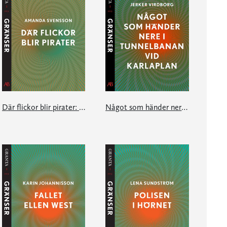
Där flickor blir pirater: en e-singel ur Granta #1
Något som händer nere i tunnelbanan vid Karlaplan: en e-singel ur Granta #1