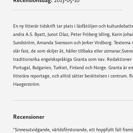
Recensionsdag:
2013-05-10
En ny litterär tidskrift tar plats i läsfåtöljen och kulturde
andra A.S. Byatt, Junot Díaz, Peter Fröberg Idling, Karin Jo
Sundström, Amanda Svensson och Jerker Virdborg. Texterna rö
slår fast, de som skiljer åt, håller tillbaka eller utmanar.Sve
traditionsrika engelskspråkiga Granta som nav. Redaktioner fin
Portugal, Bulgarien, Turkiet, Finland och Norge. Granta är en
litterära reportage, och alltid sätter berättelsen i centrum.
Haegerström.
Recensioner
"Sinnesutvidgande, världsförstorande, ett hoppfullt fall framåt