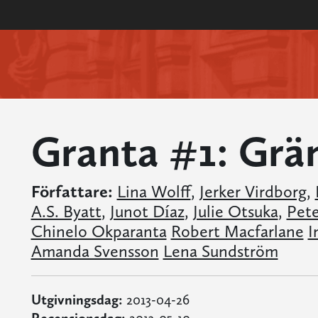
Granta #1: Grä
Författare:
Lina Wolff
,
Jerker Virdborg
,
A.S. Byatt
,
Junot Díaz
,
Julie Otsuka
,
Pete
Chinelo Okparanta
Robert Macfarlane
I
Amanda Svensson
Lena Sundström
Utgivningsdag:
2013-04-26