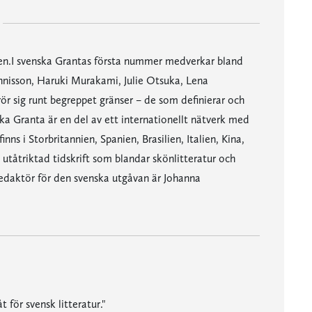
batten.I svenska Grantas första nummer medverkar bland
hannisson, Haruki Murakami, Julie Otsuka, Lena
r sig runt begreppet gränser – de som definierar och
nska Granta är en del av ett internationellt nätverk med
ns i Storbritannien, Spanien, Brasilien, Italien, Kina,
 utåtriktad tidskrift som blandar skönlitteratur och
 Redaktör för den svenska utgåvan är Johanna
 för svensk litteratur."