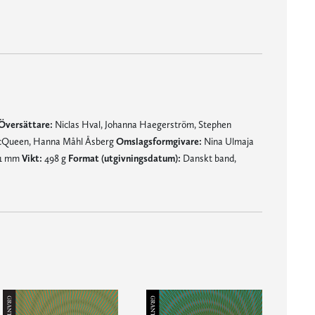
Översättare:
Niclas Hval, Johanna Haegerström, Stephen
MacQueen, Hanna Måhl Åsberg
Omslagsformgivare:
Nina Ulmaja
21 mm
Vikt:
498 g
Format (utgivningsdatum):
Danskt band,