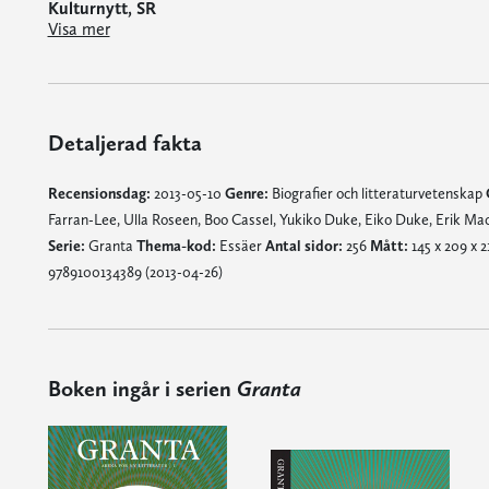
Kulturnytt, SR
"Så mycket bra läsning av så många olika författare på ett och samma ställe. Jag blir smått lycklig när jag läser det första svenska numret av Granta."
"Spontant tänker jag att det är just så här en tidskrift ska fungera. Den väcker lust att läsa mer av de medverkande författarna. Jag ser redan fram mot nästa nummer!"
Visa mer
Detaljerad fakta
Recensionsdag:
2013-05-10
Genre:
Biografier och litteraturvetenskap
Farran-Lee, Ulla Roseen, Boo Cassel, Yukiko Duke, Eiko Duke, Erik 
Serie:
Granta
Thema-kod:
Essäer
Antal sidor:
256
Mått:
145 x 209 x 
9789100134389 (2013-04-26)
Boken ingår i serien
Granta