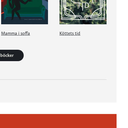
Mamma i soffa
Köttets tid
9 böcker