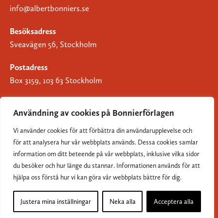
info@albertbonniers.se
Besöksadress
Sveavägen 56, Stockholm
Postadress
Box 3159, 103 63 Stockholm
Användning av cookies på Bonnierförlagen
Vi använder cookies för att förbättra din användarupplevelse och
Om Bonnierförlagen
för att analysera hur vår webbplats används. Dessa cookies samlar
Cookies
information om ditt beteende på vår webbplats, inklusive vilka sidor
du besöker och hur länge du stannar. Informationen används för att
Integritetspolicy
hjälpa oss förstå hur vi kan göra vår webbplats bättre för dig.
Justera mina inställningar
Neka alla
Acceptera alla