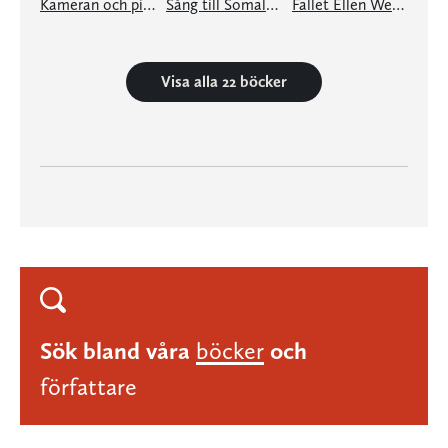
Kameran och pistolen: en e-singel ur Granta #3
Sång till Somaly: en e-singel ur Granta #1
Fallet Ellen West: en e-singel ur Granta #1
Visa alla 22 böcker
Sök bland våra
böcker
och
författare