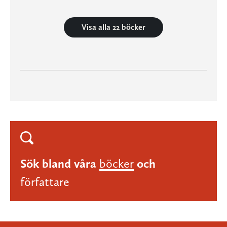
Visa alla 22 böcker
Sök bland våra
böcker
och
författare