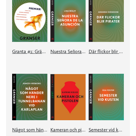
Granta #1: Gränser
Nuestra Señora de la Asunción: en e-singel ur Granta #1
Där flickor blir pirater: en e-singel ur Granta #1
Något som händer nere i tunnelbanan vid Karlaplan: en e-singel ur Granta #1
Kameran och pistolen: en e-singel ur Granta #3
Semester vid kusten: en e-singel ur Granta #1