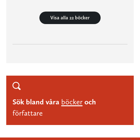
Visa alla 22 böcker
Sök bland våra
böcker
och
författare