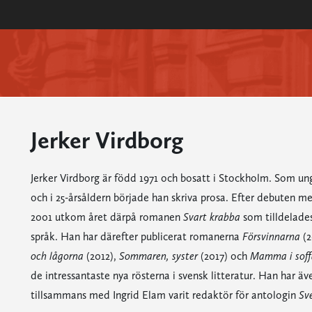
Jerker Virdborg
Jerker Virdborg är född 1971 och bosatt i Stockholm. Som ung
och i 25-årsåldern började han skriva prosa. Efter debuten 
2001 utkom året därpå romanen
Svart krabba
som tilldelades 
språk. Han har därefter publicerat romanerna
Försvinnarna
(2
och lågorna
(2012),
Sommaren, syster
(2017) och
Mamma i soff
de intressantaste nya rösterna i svensk litteratur. Han har ä
tillsammans med Ingrid Elam varit redaktör för antologin
Sve