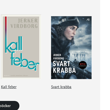
Kall feber
Svart krabba
 böcker