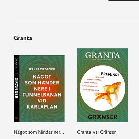
Granta
Något som händer nere i tunnelbanan vid Karlaplan: en e-singel ur Granta #1
Granta #1: Gränser