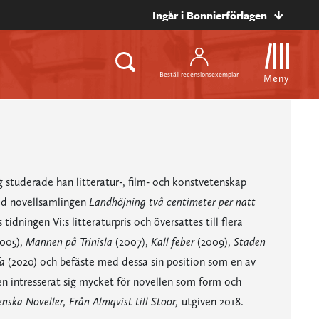
Ingår i Bonnierförlagen
Beställ recensionsexemplar
Meny
 studerade han litteratur-, film- och konstvetenskap
med novellsamlingen
Landhöjning två centimeter per natt
tidningen Vi:s litteraturpris och översattes till flera
005),
Mannen på Trinisla
(2007),
Kall feber
(2009),
Staden
a
(2020) och befäste med dessa sin position som en av
ven intresserat sig mycket för novellen som form och
nska Noveller, Från Almqvist till Stoor,
utgiven 2018.