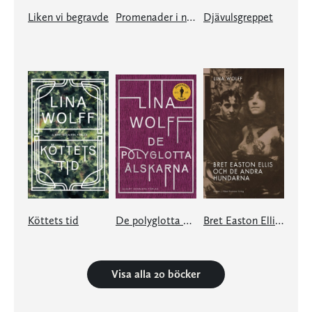
Liken vi begravde
Promenader i natten
Djävulsgreppet
Köttets tid
De polyglotta älskarna
Bret Easton Ellis och de andra hundarna
Visa alla 20 böcker