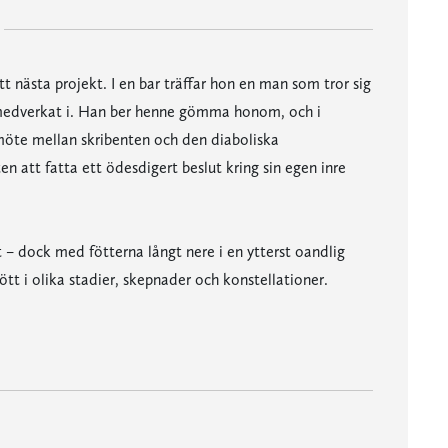
sitt nästa projekt. I en bar träffar hon en man som tror sig
n medverkat i. Han ber henne gömma honom, och i
t möte mellan skribenten och den diaboliska
en att fatta ett ödesdigert beslut kring sin egen inre
– dock med fötterna långt nere i en ytterst oandlig
ött i olika stadier, skepnader och konstellationer.