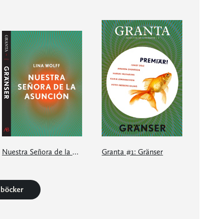
Nuestra Señora de la Asunción: en e-singel ur Granta #1
Granta #1: Gränser
0 böcker