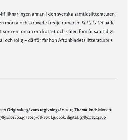
olff liknar ingen annan i den svenska samtidslitteraturen:
d den mörka och skruvade tredje romanen
Köttets tid
både
rat som en roman om köttet och själen förmår samtidigt
al och rolig – därför får hon Aftonbladets litteraturpris
ler läsaren på sträckbänken. […]
sare på tå.”
is och Augustpriset – och utan tvekan för den nya.”
 dementa och som kulminerar i eutanasi och en våldsam klackspark mot näthatarna. Det hela är sedan förpackat i en deckaraktig historia som har en oväntad upplösning.”
mnen
Originalutgåvans utgivningsår:
2019
Thema-kod:
Modern
789100180249 (2019-08-20); Ljudbok, digital,
9789178274260