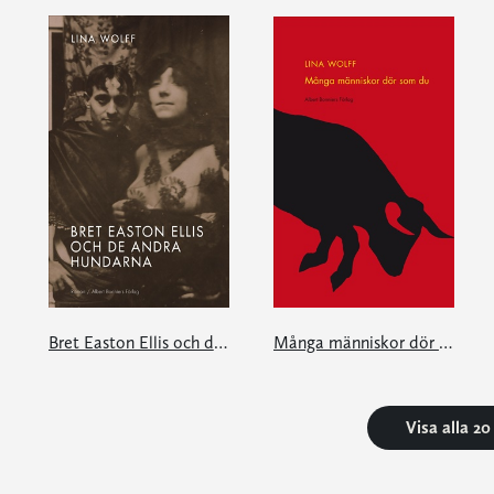
Bret Easton Ellis och de andra hundarna
Många människor dör som du
Visa alla 2