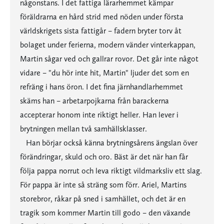
någonstans. I det fattiga lärarhemmet kämpar
föräldrarna en hård strid med nöden under första
världskrigets sista fattigår – fadern bryter torv åt
bolaget under ferierna, modern vänder vinterkappan,
Martin sågar ved och gallrar rovor. Det går inte något
vidare – "du hör inte hit, Martin" ljuder det som en
refräng i hans öron. I det fina järnhandlarhemmet
skäms han – arbetarpojkarna från barackerna
accepterar honom inte riktigt heller. Han lever i
brytningen mellan två samhällsklasser.
Han börjar också känna brytningsårens ängslan över
förändringar, skuld och oro. Bäst är det när han får
följa pappa norrut och leva riktigt vildmarksliv ett slag.
För pappa är inte så sträng som förr. Ariel, Martins
storebror, råkar på sned i samhället, och det är en
tragik som kommer Martin till godo – den växande