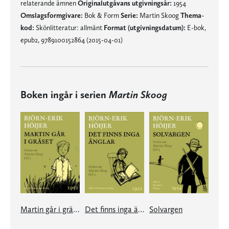
relaterande ämnen
Originalutgåvans utgivningsår:
1954
Omslagsformgivare:
Bok & Form
Serie:
Martin Skoog
Thema-
kod:
Skönlitteratur: allmänt
Format (utgivningsdatum):
E-bok,
epub2, 9789100152864 (2015-04-01)
Boken ingår i serien
Martin Skoog
Martin går i gräset
Det finns inga änglar
Solvargen