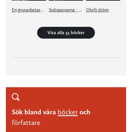
En gruvarbetares död
Snösparvarna ; Stilla by
Olofs dröm
Visa alla 33 böcker
Sök bland våra
böcker
och
författare