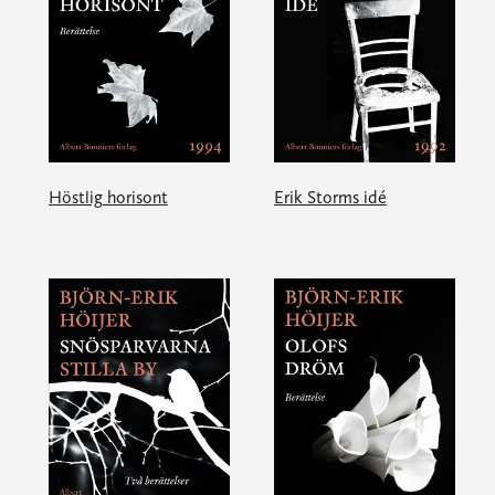
Höstlig horisont
Erik Storms idé