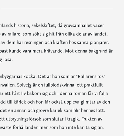
rrlands historia, sekelskiftet, då gruvsamhället växer
v rallare, som sökt sig hit från olika delar av landet.
 av dem har resningen och kraften hos sanna pionjärer.
appast kunde vara mera krävande. Mot denna bakgrund är
g lösa.
anbyggarnas kocka. Det är hon som är "Rallarens ros"
allen. Solvejg är en fullblodskvinna, ett praktfullt
r ett hårt liv bakom sig och i denna roman får vi följa
ödd till kärlek och hon får också uppleva glimtar av den
et en annan och grövre kärlek som blir hennes lott.
 utbrytningsförsök som slutar i tragik. Frukten av
ivaste förhållanden men som hon inte kan ta sig an.