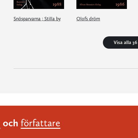
Snösparvarna ; Stilla by
Olofs dröm
Visa alla 3
och
r
författare