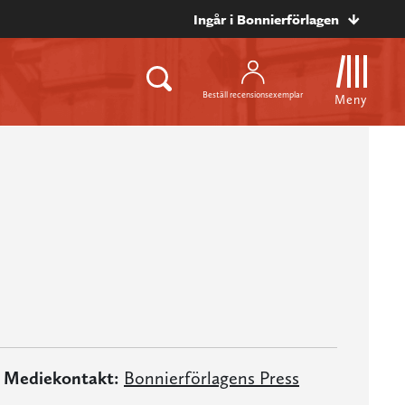
Ingår i Bonnierförlagen
Beställ recensionsexemplar
Meny
Mediekontakt:
Bonnierförlagens Press