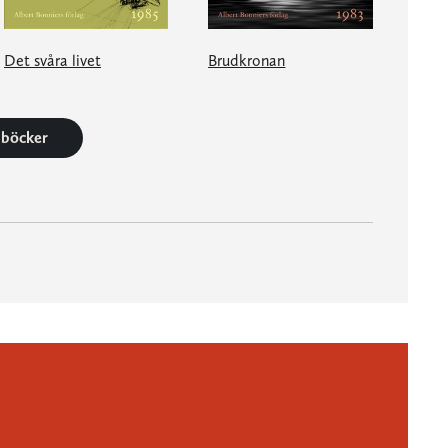
Det svåra livet
Brudkronan
6 böcker