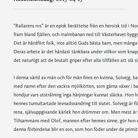
”Rallarens ros” är en episk berättelse från en heroisk tid i No
fram bland fjällen, och malmbanan ned till Västerhavet byggs a
Det är hårdfört folk, inte alltid Guds bästa barn, men många
Deras arbete är det hårdast tänkbara under villkor som kn
det naturligt att de brutalt griper efter alla tillfällen att slå si
I denna värld av män och för män finns en kvinna, Solvejg, b
med namn efter den vackra mjölkörten, som gärna växer i banv
hondjur vars utstrålning inga härjningar kunnat släcka. Hon ha
hennes tumultartade levnadsvandring till slutet. Solvejg är f
rena, självuppgivande kärlek hon drömmer om. Men mest är d
Tillsammans med Olof, mannen efter hennes sinne, gör hon ett
denna förbindelse blir en son, som hon föder under de primit