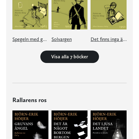
Spegeln med guldramen
Solvargen
Det finns inga änglar
Visa alla 7 böcker
Rallarens ros