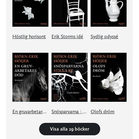
Höstlig horisont
Erik Storms idé
Sydlig odyssé
En gruvarbetares död
Snösparvarna ; Stilla by
Olofs dröm
Visa alla 29 böcker