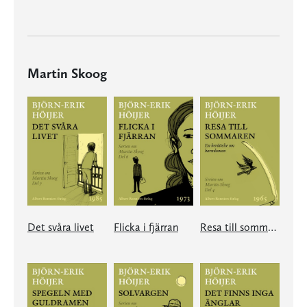
Martin Skoog
Det svåra livet
Flicka i fjärran
Resa till sommaren