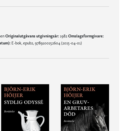
nen
Originalutgåvans utgivningsår:
1982
Omslagsformgivare:
atum):
E-bok, epub2, 9789100152604 (2015-04-01)