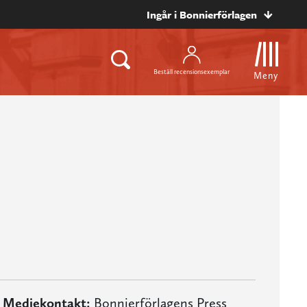
Ingår i Bonnierförlagen
Beställ recensionsexemplar
Meny
Mediekontakt:
Bonnierförlagens Press