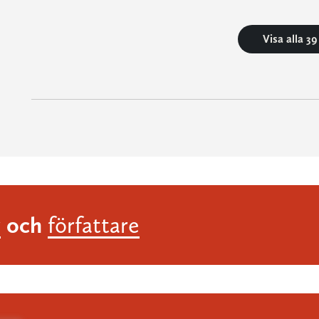
Visa alla 3
och
r
författare