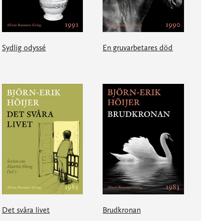
Sydlig odyssé
En gruvarbetares död
Det svåra livet
Brudkronan