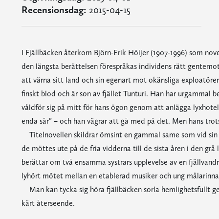
Recensionsdag:
2015-04-15
I Fjällbäcken återkom Björn-Erik Höijer (1907-1996) som novel
den längsta berättelsen förespråkas individens rätt gentemot
att värna sitt land och sin egenart mot okänsliga exploatöre
finskt blod och är son av fjället Tunturi. Han har urgammal b
våldför sig på mitt för hans ögon genom att anlägga lyxhotell
enda sår” – och han vägrar att gå med på det. Men hans tro
Titelnovellen skildrar ömsint en gammal same som vid sin h
de möttes ute på de fria vidderna till de sista åren i den grå
berättar om två ensamma systrars upplevelse av en fjällvandra
lyhört mötet mellan en etablerad musiker och ung målarinna
Man kan tycka sig höra fjällbäcken sorla hemlighetsfullt gen
kärt återseende.