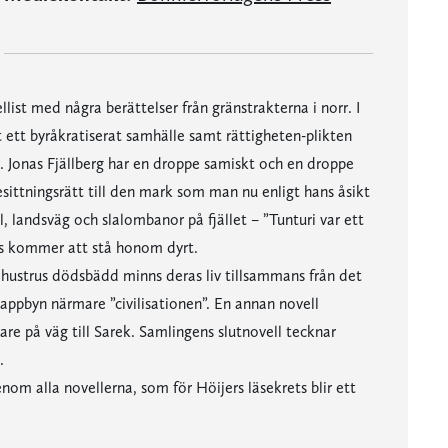
list med några berättelser från gränstrakterna i norr. I
 ett byråkratiserat samhälle samt rättigheten-plikten
r. Jonas Fjällberg har en droppe samiskt och en droppe
esittningsrätt till den mark som man nu enligt hans åsikt
, landsväg och slalombanor på fjället – ”Tunturi var ett
ts kommer att stå honom dyrt.
ustrus dödsbädd minns deras liv tillsammans från det
 lappbyn närmare ”civilisationen”. En annan novell
re på väg till Sarek. Samlingens slutnovell tecknar
.
om alla novellerna, som för Höijers läsekrets blir ett