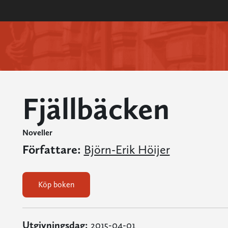
Fjällbäcken
Noveller
Författare:
Björn-Erik Höijer
Köp boken
Utgivningsdag:
2015-04-01