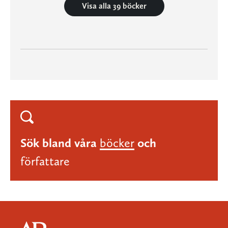
Visa alla 39 böcker
Sök bland våra
böcker
och
författare