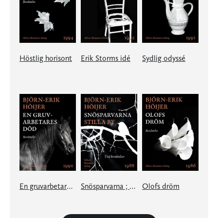
Höstlig horisont
Erik Storms idé
Sydlig odyssé
En gruvarbetares död
Snösparvarna ; Stilla by
Olofs dröm