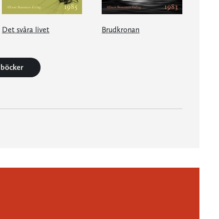
Det svåra livet
Brudkronan
6 böcker