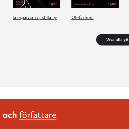
Snösparvarna ; Stilla by
Olofs dröm
Visa alla 3
och
r
författare