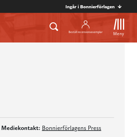
Ingår i Bonnierförlagen
Beställ recensionsexemplar
Meny
Mediekontakt:
Bonnierförlagens Press