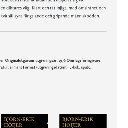
en diktares väg. Klart och rätlinjigt, med ömsinthet och
åt två sällsynt fängslande och gripande människoöden.
nen
Originalutgåvans utgivningsår:
1976
Omslagsformgivare:
ratur: allmänt
Format (utgivningsdatum):
E-bok, epub2,