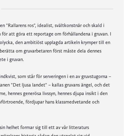
n "Rallarens ros", idealist, svältkonstnär och skald i
n för att göra ett reportage om förhållandena i gruvan. I
olycka, den ambitiöst upplagda artikeln krymper till en
att berätta om gruvarbetaren först måste dela dennes
ete i gruvan.
dkvist, som står för serveringen i en av gruvstugorna –
anen "Det ljusa landet" – kallas gruvans ängel, och det
rme, hennes generösa livssyn, hennes djupa insikt i den
lvförtroende, fördjupar hans klassmedvetande och
n helhet formar sig till ett av vår litteraturs
örelsens historia sådan den utspelat sig vid