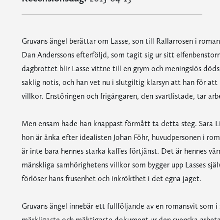
Gruvans ängel berättar om Lasse, son till Rallarrosen i romane
Dan Anderssons efterföljd, som tagit sig ur sitt elfenbenstor
dagbrottet blir Lasse vittne till en grym och meningslös döds
saklig notis, och han vet nu i slutgiltig klarsyn att han för 
villkor. Enstöringen och frigångaren, den svartlistade, tar arb
Men ensam hade han knappast förmått ta detta steg. Sara Lin
hon är änka efter idealisten Johan Föhr, huvudpersonen i rom
är inte bara hennes starka kaffes förtjänst. Det är hennes vä
mänskliga samhörighetens villkor som bygger upp Lasses sjä
förlöser hans frusenhet och inkrökthet i det egna jaget.
Gruvans ängel innebär ett fullföljande av en romansvit som i si
märkligaste och mäktigaste dokument ur den svenska arbetarr