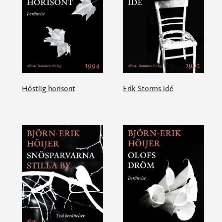
Höstlig horisont
Erik Storms idé