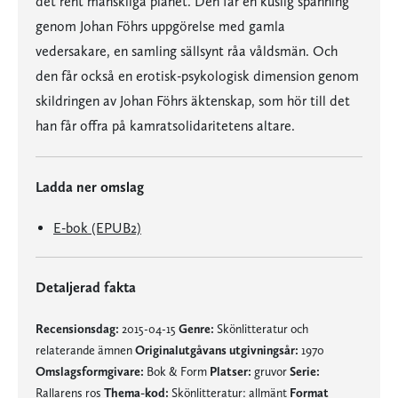
det rent mänskliga planet. Den får en kuslig spänning
genom Johan Föhrs uppgörelse med gamla
vedersakare, en samling sällsynt råa våldsmän. Och
den får också en erotisk-psykologisk dimension genom
skildringen av Johan Föhrs äktenskap, som hör till det
han får offra på kamratsolidaritetens altare.
Ladda ner omslag
E-bok (EPUB2)
Detaljerad fakta
Recensionsdag:
2015-04-15
Genre:
Skönlitteratur och
relaterande ämnen
Originalutgåvans utgivningsår:
1970
Omslagsformgivare:
Bok & Form
Platser:
gruvor
Serie:
Rallarens ros
Thema-kod:
Skönlitteratur: allmänt
Format