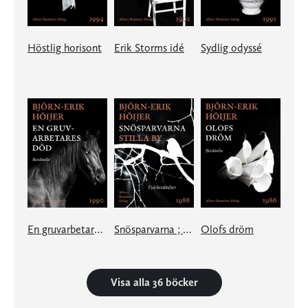
Höstlig horisont
Erik Storms idé
Sydlig odyssé
En gruvarbetares död
Snösparvarna ; Stilla by
Olofs dröm
Visa alla 36 böcker