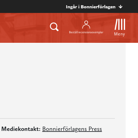
Ingår i Bonnierförlagen
Beställ recensionsexemplar
Meny
Mediekontakt:
Bonnierförlagens Press