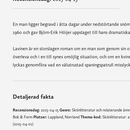
En man ligger begravd i åtta dagar under nedstörtande snömas
1960 och gav Björn-Erik Höijer uppslaget till hans dramatiska
Lavinen är en storslagen roman om en man som genom sin outt
överleva och i en till synes omöjlig situation, och om en kv
lyckas genomföra vad en välutrustad spaningspatrull misslyc
Detaljerad fakta
Recensionsdag:
2015-04-15
Genre:
Skönlitteratur och relaterande äm
Bok & Form
Platser:
Lappland, Norrland
Thema-kod:
Skönlitteratur: 
(2015-04-01)