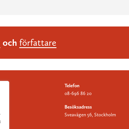
och
r
författare
Telefon
08-696 86 20
Besöksadress
Sveavägen 56, Stockholm
r
t