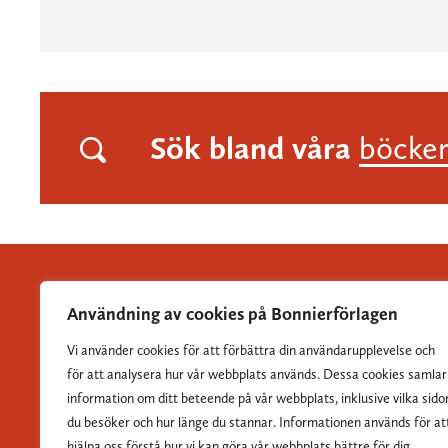
Sök bland våra
böcke
Användning av cookies på Bonnierförlagen
Vi använder cookies för att förbättra din användarupplevelse och
Albert Bonniers Förlag grundades 1837 och är Sveriges
för att analysera hur vår webbplats används. Dessa cookies samlar
största skönlitterära förlag.
information om ditt beteende på vår webbplats, inklusive vilka sido
du besöker och hur länge du stannar. Informationen används för at
hjälpa oss förstå hur vi kan göra vår webbplats bättre för dig.