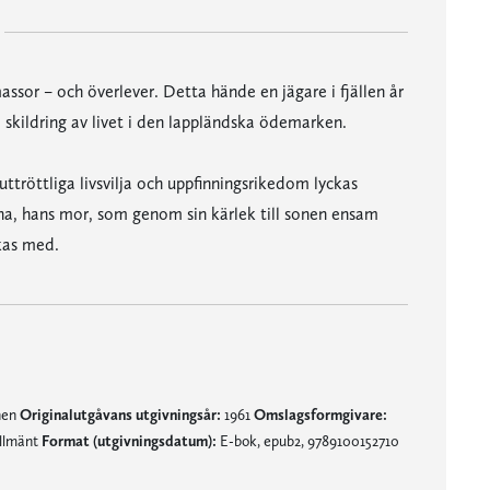
sor – och överlever. Detta hände en jägare i fjällen år
 skildring av livet i den lappländska ödemarken.
röttliga livsvilja och uppfinningsrikedom lyckas
inna, hans mor, som genom sin kärlek till sonen ensam
kas med.
nen
Originalutgåvans utgivningsår:
1961
Omslagsformgivare:
allmänt
Format (utgivningsdatum):
E-bok, epub2, 9789100152710