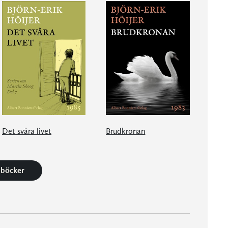
Det svåra livet
Brudkronan
9 böcker