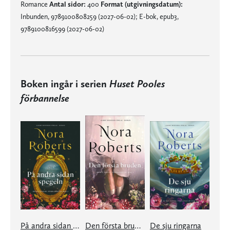
Romance
Antal sidor:
400
Format (utgivningsdatum):
Inbunden, 9789100808259 (2027-06-02); E-bok, epub3,
9789100816599 (2027-06-02)
Boken ingår i serien
Huset Pooles
förbannelse
På andra sidan spegeln
Den första bruden
De sju ringarna