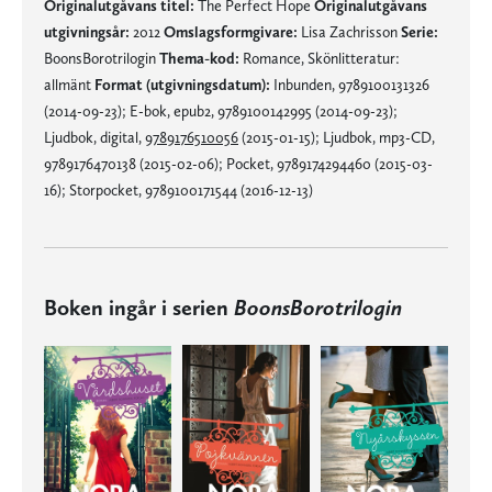
Originalutgåvans titel:
The Perfect Hope
Originalutgåvans
utgivningsår:
2012
Omslagsformgivare:
Lisa Zachrisson
Serie:
BoonsBorotrilogin
Thema-kod:
Romance, Skönlitteratur:
allmänt
Format (utgivningsdatum):
Inbunden, 9789100131326
(2014-09-23); E-bok, epub2, 9789100142995 (2014-09-23);
Ljudbok, digital,
9789176510056
(2015-01-15); Ljudbok, mp3-CD,
9789176470138 (2015-02-06); Pocket, 9789174294460 (2015-03-
16); Storpocket, 9789100171544 (2016-12-13)
Boken ingår i serien
BoonsBorotrilogin