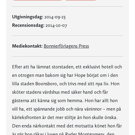
Utgivningsdag:
2014-09-23
Recensionsdag:
2014-10-07
Mediekontakt:
Bonnierförlagens Press
Efter att ha lämnat storstaden, ett exklusivt hotell och
en otrogen man bakom sig har Hope börjat om i den
lilla staden Boonsboro, och trivs med sitt nya liv. Hon
sköter stadens värdshus med säker hand och får
gästerna att känna sig som hemma. Hon har allt hon
vill ha, ett spännande jobb och nära väninnor – men på
kärleksfronten är det mer stiltje än hon skulle önska.
Den enda närkontakt med det motsatta könet hon får
är när hon råkar i luven på Ryder Montgomery, den