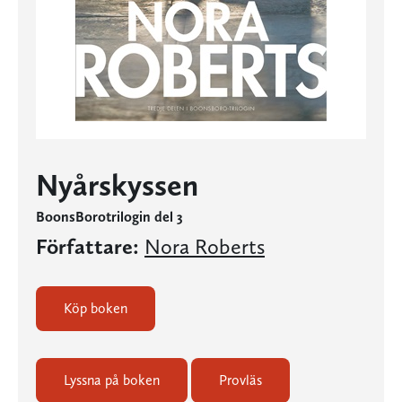
Nyårskyssen
BoonsBorotrilogin del 3
Författare:
Nora Roberts
Köp boken
Lyssna på boken
Provläs