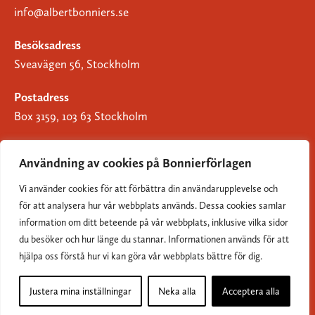
info@albertbonniers.se
Besöksadress
Sveavägen 56, Stockholm
Postadress
Box 3159, 103 63 Stockholm
Användning av cookies på Bonnierförlagen
Vi använder cookies för att förbättra din användarupplevelse och
Om Bonnierförlagen
för att analysera hur vår webbplats används. Dessa cookies samlar
Cookies
information om ditt beteende på vår webbplats, inklusive vilka sidor
du besöker och hur länge du stannar. Informationen används för att
Integritetspolicy
hjälpa oss förstå hur vi kan göra vår webbplats bättre för dig.
Justera mina inställningar
Neka alla
Acceptera alla