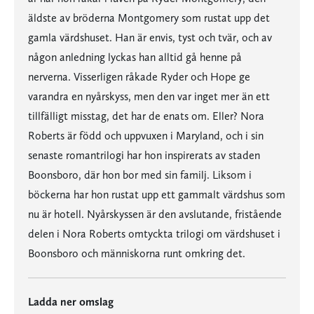
äldste av bröderna Montgomery som rustat upp det
gamla värdshuset. Han är envis, tyst och tvär, och av
någon anledning lyckas han alltid gå henne på
nerverna. Visserligen råkade Ryder och Hope ge
varandra en nyårskyss, men den var inget mer än ett
tillfälligt misstag, det har de enats om. Eller? Nora
Roberts är född och uppvuxen i Maryland, och i sin
senaste romantrilogi har hon inspirerats av staden
Boonsboro, där hon bor med sin familj. Liksom i
böckerna har hon rustat upp ett gammalt värdshus som
nu är hotell. Nyårskyssen är den avslutande, fristående
delen i Nora Roberts omtyckta trilogi om värdshuset i
Boonsboro och människorna runt omkring det.
Ladda ner omslag