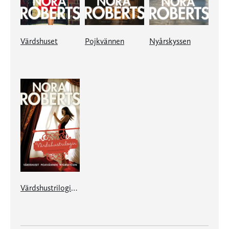
Värdshuset
Pojkvännen
Nyårskyssen
Värdshustrilogin (Värdshuset, Pojkvännen, Nyårskyssen)