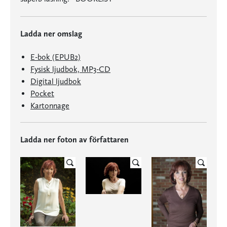
Ladda ner omslag
E-bok (EPUB2)
Fysisk ljudbok, MP3-CD
Digital ljudbok
Pocket
Kartonnage
Ladda ner foton av författaren