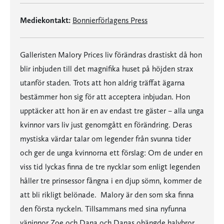
Mediekontakt:
Bonnierförlagens Press
Galleristen Malory Prices liv förändras drastiskt då hon
blir inbjuden till det magnifika huset på höjden strax
utanför staden. Trots att hon aldrig träffat ägarna
bestämmer hon sig för att acceptera inbjudan. Hon
upptäcker att hon är en av endast tre gäster – alla unga
kvinnor vars liv just genomgått en förändring. Deras
mystiska värdar talar om legender från svunna tider
och ger de unga kvinnorna ett förslag: Om de under en
viss tid lyckas finna de tre nycklar som enligt legenden
håller tre prinsessor fångna i en djup sömn, kommer de
att bli rikligt belönade. Malory är den som ska finna
den första nyckeln. Tillsammans med sina nyfunna
väninnor Zoe och Dana och Danas ohängde halvbror,