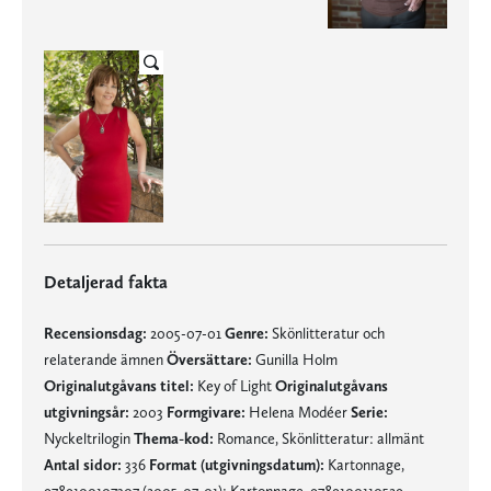
Detaljerad fakta
Recensionsdag:
2005-07-01
Genre:
Skönlitteratur och
relaterande ämnen
Översättare:
Gunilla Holm
Originalutgåvans titel:
Key of Light
Originalutgåvans
utgivningsår:
2003
Formgivare:
Helena Modéer
Serie:
Nyckeltrilogin
Thema-kod:
Romance, Skönlitteratur: allmänt
Antal sidor:
336
Format (utgivningsdatum):
Kartonnage,
9789100107307 (2005-07-01); Kartonnage, 9789100110529