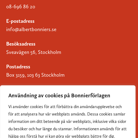
08-696 86 20
E-postadress
info@albertbonniers.se
Besöksadress
Sveavägen 56, Stockholm
Postadress
Box 3159, 103 63 Stockholm
Användning av cookies på Bonnierförlagen
Vi använder cookies för att förbättra din användarupplevelse och
Om Bonnierförlagen
för att analysera hur vår webbplats används. Dessa cookies samlar
Cookies
information om ditt beteende på vår webbplats, inklusive vilka sidor
du besöker och hur länge du stannar. Informationen används för att
Integritetspolicy
hjälpa oss förstå hur vi kan göra vår webbplats bättre för dig.