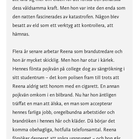
dess våldsamma kraft. Men hon var inte den enda som
den natten fascinerades av katastrofen. Någon blev
besatt av eld som ett verktyg att kontrollera, att
hämnas.
Flera år senare arbetar Reena som brandutredare och
hon är mycket skicklig. Men hon har otur i kärlek.
Hennes första pojkvän på college dog av sängrökning i
sitt studentrum – det kom polisen fram till trots att
Reena aldrig sett honom med en cigarett. En annan
pojkvän omkom i en bilbrand. Nu har hon äntligen
träffat en man att älska, en man som accepterar
hennes farliga jobb, oregelbundna arbetstider och
brandröken i hennes hår och kläder. Då börjar det
komma obehagliga, hotfulla telefonsamtal. Reena
försöker desperat att spåra ursprunget – och hon går