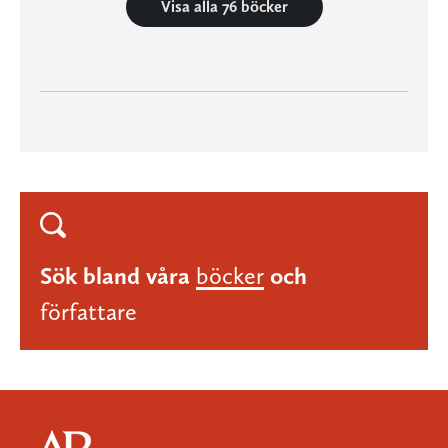
Visa alla 76 böcker
Sök bland våra
böcker
och
författare