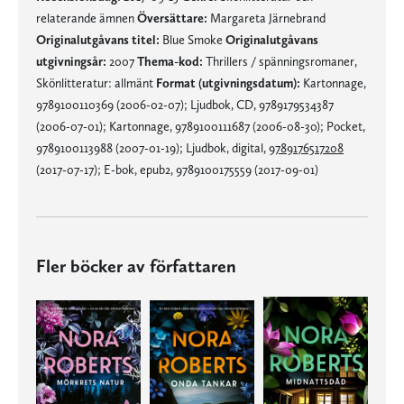
relaterande ämnen
Översättare:
Margareta Järnebrand
Originalutgåvans titel:
Blue Smoke
Originalutgåvans
utgivningsår:
2007
Thema-kod:
Thrillers / spänningsromaner,
Skönlitteratur: allmänt
Format (utgivningsdatum):
Kartonnage,
9789100110369 (2006-02-07); Ljudbok, CD, 9789179534387
(2006-07-01); Kartonnage, 9789100111687 (2006-08-30); Pocket,
9789100113988 (2007-01-19); Ljudbok, digital,
9789176517208
(2017-07-17); E-bok, epub2, 9789100175559 (2017-09-01)
Fler böcker av författaren