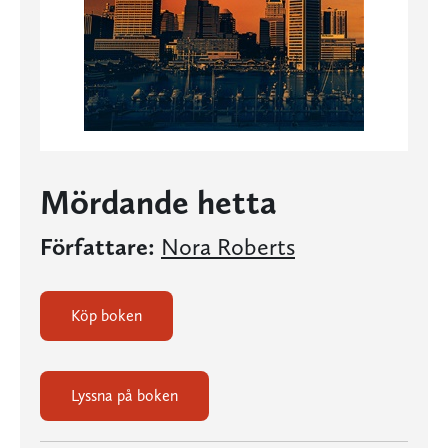
Mördande hetta
Författare:
Nora Roberts
Köp boken
Lyssna på boken