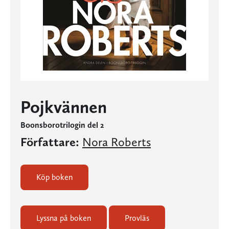
Pojkvännen
Boonsborotrilogin del 2
Författare:
Nora Roberts
Köp boken
Lyssna på boken
Provläs