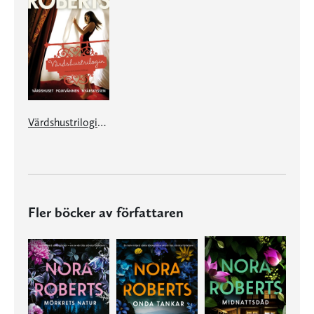
Värdshustrilogin (Värdshuset, Pojkvännen, Nyårskyssen)
Fler böcker av författaren