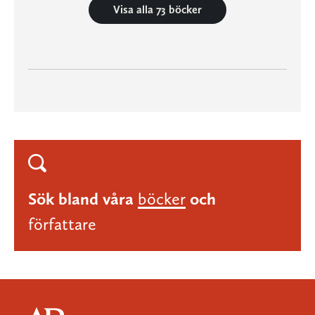
Visa alla 73 böcker
Sök bland våra
böcker
och
författare