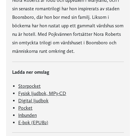
Nora Roberts är född och uppvuxen i Maryland, och i
sin senaste romantrilogi har hon inspirerats av staden
Boonsboro, där hon bor med sin familj. Liksom i
böckerna har hon rustat upp ett gammalt värdshus som
nu är hotell. Med Pojkvännen fortsätter Nora Roberts
sin omtyckta trilogi om värdshuset i Boonsboro och
människorna runt omkring det.
Ladda ner omslag
Storpocket
Fysisk ljudbok, MP3-CD
Digital ljudbok
Pocket
Inbunden
E-bok (EPUB2)