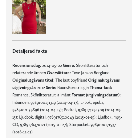
Detaljerad fakta
Recensionsdag:
2014-05-02
Genre:
Skönlitteratur och
relaterande ämnen
Översättare:
Tove Janson Borglund
Originalutgåvans titel:
The last boyfriend
Originalutgåvans
utgivningsår:
2012
Serie:
BoonsBorotrilogin
Thema-kod:
Romance, Skönlitteratur: allmänt
Format (utgivningsdatum):
Inbunden, 9789100131319 (2014-04-17); E-bok, epub2,
9789100139896 (2014-04-17); Pocket, 9789174294309 (2014-09-
15); Ljudbok, digital,
9789176510049
(2015-01-15); Ljudbok, mp3-
CD, 9789176470121 (2015-01-27); Storpocket, 9789100171537
(2016-12-13)