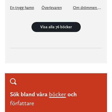
En trygg hamn
Överlevaren
Om drömmen blir verklighet
Visa alla 76 böcker
Sök bland våra
böcker
och
författare