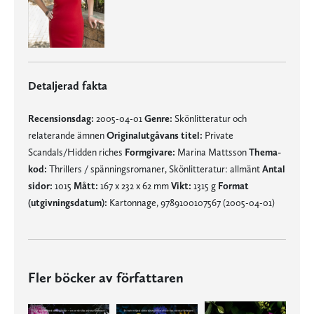
Detaljerad fakta
Recensionsdag:
2005-04-01
Genre:
Skönlitteratur och
relaterande ämnen
Originalutgåvans titel:
Private
Scandals/Hidden riches
Formgivare:
Marina Mattsson
Thema-
kod:
Thrillers / spänningsromaner, Skönlitteratur: allmänt
Antal
sidor:
1015
Mått:
167 x 232 x 62 mm
Vikt:
1315 g
Format
(utgivningsdatum):
Kartonnage, 9789100107567 (2005-04-01)
Fler böcker av författaren