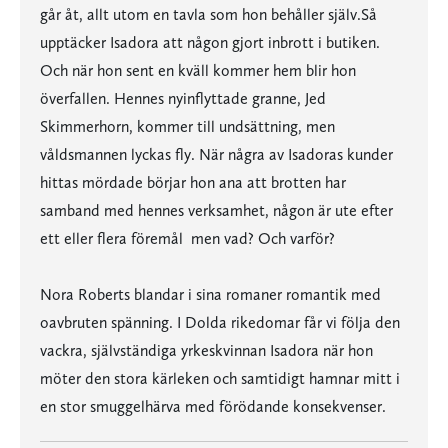
går åt, allt utom en tavla som hon behåller själv.Så
upptäcker Isadora att någon gjort inbrott i butiken.
Och när hon sent en kväll kommer hem blir hon
överfallen. Hennes nyinflyttade granne, Jed
Skimmerhorn, kommer till undsättning, men
våldsmannen lyckas fly. När några av Isadoras kunder
hittas mördade börjar hon ana att brotten har
samband med hennes verksamhet, någon är ute efter
ett eller flera föremål  men vad? Och varför?
Nora Roberts blandar i sina romaner romantik med
oavbruten spänning. I Dolda rikedomar får vi följa den
vackra, självständiga yrkeskvinnan Isadora när hon
möter den stora kärleken och samtidigt hamnar mitt i
en stor smuggelhärva med förödande konsekvenser.