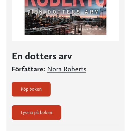
En dotters arv
Författare:
Nora Roberts
Köp boken
Lyssna på boken