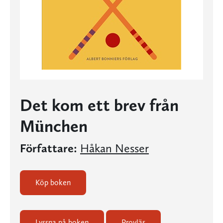
Det kom ett brev från
München
Författare:
Håkan Nesser
Köp boken
Lyssna på boken
Provläs