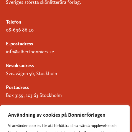
Sveriges största skönlitterära förlag.
Telefon
08-696 86 20
E-postadress
info@albertbonniers.se
Besöksadress
Sveavägen 56, Stockholm
Postadress
Box 3159, 103 63 Stockholm
Användning av cookies på Bonnierförlagen
Vi använder cookies för att förbättra din användarupplevelse och
Om Bonnierförlagen