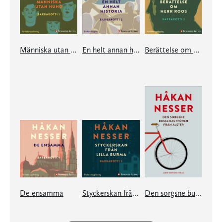
Människa utan hund
En helt annan historia
Berättelse om herr Roos
De ensamma
Styckerskan från Lilla Burma
Den sorgsne busschauffören från Alster