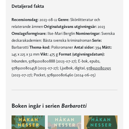
Detaljerad fakta
Recensionsdag:
2023-08-11
Genre:
Skönlitteratur och
relaterande ämnen
Originalutgåvans utgivningsår:
2023
Omslagsformgivare:
Ilse-Mari Berglin
Nomineringar:
Svenska
deckarakademien: Bästa svenska kriminalroman
Serie:
Barbarotti
Thema-kod:
Polisromaner
Antal sidor:
394
Mått:
145 x 225 x 32 mm
Vikt:
475 g
Format (utgivningsdatum):
Inbunden, 9789100800888 (2023-07-27); E-bok, epub2,
9789100801458 (2023-07-27); Ljudbok, digital,
9789100801915
(2023-07-27); Pocket, 9789100806460 (2024-06-05)
Boken ingår i serien
Barbarotti