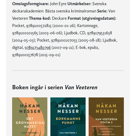
Omslagsformgivare:
John Eyre
Utmärkelser:
Svenska
deckarakademien: Bästa svenska kriminalroman
Serie:
Van
Veeteren
Thema-kod:
Deckare
Format (utgivningsdatum):
Pocket, 9789100572815 (2000-01-26); Kartonnage,
9789100101565 (2003-06-06); Ljudbok, CD, 9789179531638
(2004-05-03); Pocket, 9789100107055 (2005-08-18); Ljudbok,
digital,
9789173480796
(2007-09-21); E-bok, epub2,
9789100157678 (2015-09-01)
Boken ingår i serien
Van Veeteren