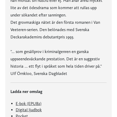
han mördat sin hustru eller ej. Han anar ännu mycket
lite av det ödesdrama som kommer att rullas upp
under sökandet efter sanningen.
Det grovmaskiga nätet är den första romanen i Van
Veeteren-serien. Den belönades med Svenska
Deckarakademins debutantpris 1993.
''... som gesällprov i kriminalgenren en ganska
uppseendeväckande prestation. Det är en suggestiv
historia ... ett flyt i språket som hela tiden driver på.''
Ulf Örnkloo, Svenska Dagbladet
Ladda ner omslag
E-bok (EPUB2)
Digital ljudbok
Pocket