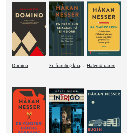
Domino
En främling knackar på din dörr
Halvmördaren