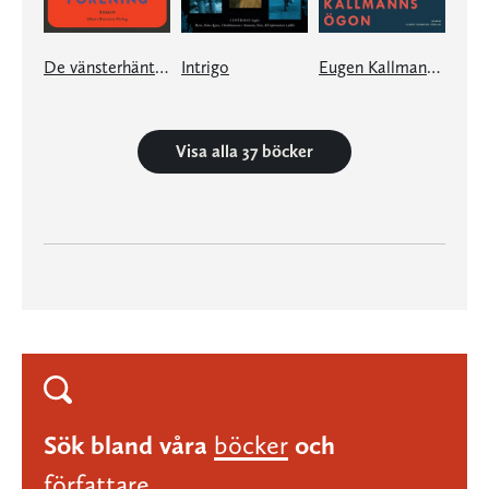
De vänsterhäntas förening
Intrigo
Eugen Kallmanns ögon
Visa alla 37 böcker
Sök bland våra
böcker
och
författare