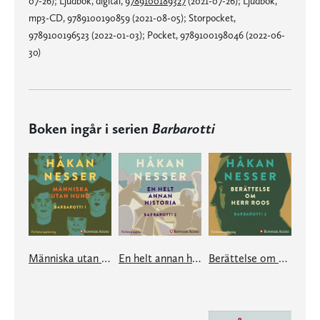
07-26); Ljudbok, digital,
9789100189327
(2021-07-26); Ljudbok,
mp3-CD, 9789100190859 (2021-08-05); Storpocket,
9789100196523 (2022-01-03); Pocket, 9789100198046 (2022-06-
30)
Boken ingår i serien
Barbarotti
Människa utan hund
En helt annan historia
Berättelse om herr Roos