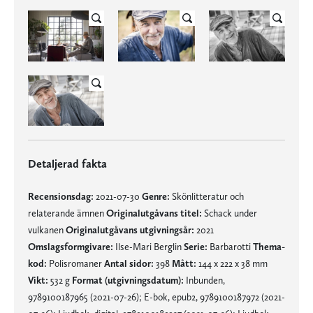
Detaljerad fakta
Recensionsdag:
2021-07-30
Genre:
Skönlitteratur och
relaterande ämnen
Originalutgåvans titel:
Schack under
vulkanen
Originalutgåvans utgivningsår:
2021
Omslagsformgivare:
Ilse-Mari Berglin
Serie:
Barbarotti
Thema-
kod:
Polisromaner
Antal sidor:
398
Mått:
144 x 222 x 38 mm
Vikt:
532 g
Format (utgivningsdatum):
Inbunden,
9789100187965 (2021-07-26); E-bok, epub2, 9789100187972 (2021-