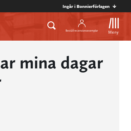
Ingår i Bonnierförlagen
Beställ recensionsexemplar
Meny
gar mina dagar
r