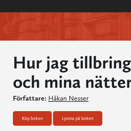
Hur jag tillbrin
och mina nätte
Författare:
Håkan Nesser
Köp boken
Lyssna på boken