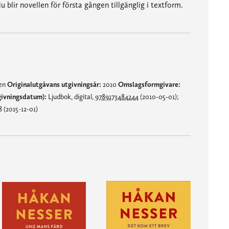
lir novellen för första gången tillgänglig i textform.
nen
Originalutgåvans utgivningsår:
2010
Omslagsformgivare:
givningsdatum):
Ljudbok, digital,
9789173484244
(2010-05-01);
 (2015-12-01)