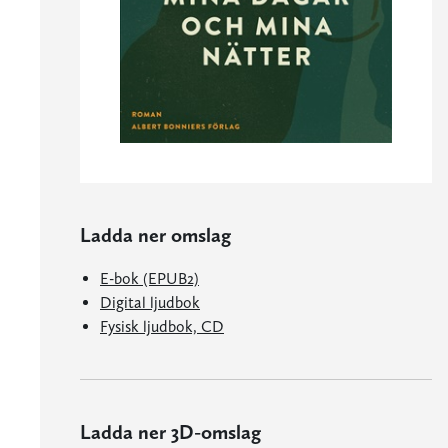
Ladda ner omslag
E-bok (EPUB2)
Digital ljudbok
Fysisk ljudbok, CD
Ladda ner 3D-omslag