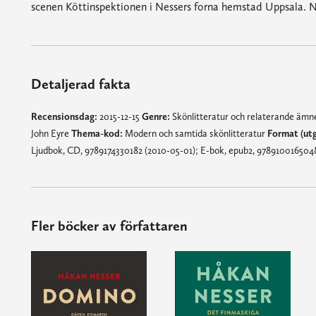
scenen Köttinspektionen i Nessers forna hemstad Uppsala. Nu b
Detaljerad fakta
Recensionsdag:
2015-12-15
Genre:
Skönlitteratur och relaterande äm
John Eyre
Thema-kod:
Modern och samtida skönlitteratur
Format (ut
Ljudbok, CD, 9789174330182 (2010-05-01); E-bok, epub2, 9789100165048
Fler böcker av författaren