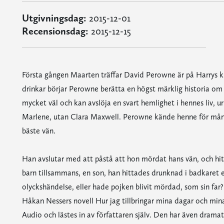
Utgivningsdag:
2015-12-01
Recensionsdag:
2015-12-15
Första gången Maarten träffar David Perowne är på Harrys kr
drinkar börjar Perowne berätta en högst märklig historia om
mycket väl och kan avslöja en svart hemlighet i hennes liv, u
Marlene, utan Clara Maxwell. Perowne kände henne för många 
bäste vän.
Han avslutar med att påstå att hon mördat hans vän, och hit
barn tillsammans, en son, han hittades drunknad i badkaret en
olyckshändelse, eller hade pojken blivit mördad, som sin far?
Håkan Nessers novell Hur jag tillbringar mina dagar och mina
Audio och lästes in av författaren själv. Den har även dramat