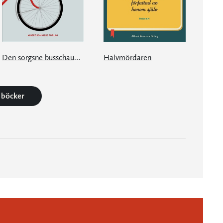
Den sorgsne busschauffören från Alster
Halvmördaren
6 böcker