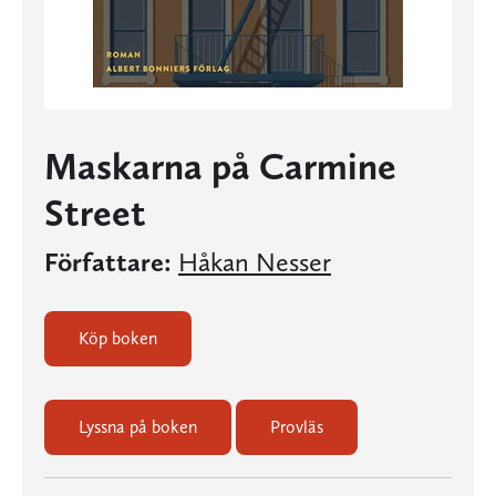
Maskarna på Carmine
Street
Författare:
Håkan Nesser
Köp boken
Lyssna på boken
Provläs