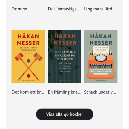
Domino
Det finmaskiga nätet
Ung mans färd mot natt
Det kom ett brev från München
En främling knackar på din dörr
Schack under vulkanen
Visa alla 46 böcker