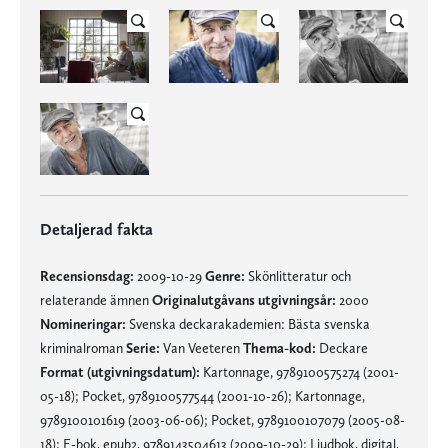
Detaljerad fakta
Recensionsdag:
2009-10-29
Genre:
Skönlitteratur och
relaterande ämnen
Originalutgåvans utgivningsår:
2000
Nomineringar:
Svenska deckarakademien: Bästa svenska
kriminalroman
Serie:
Van Veeteren
Thema-kod:
Deckare
Format (utgivningsdatum):
Kartonnage, 9789100575274 (2001-
05-18); Pocket, 9789100577544 (2001-10-26); Kartonnage,
9789100101619 (2003-06-06); Pocket, 9789100107079 (2005-08-
18); E-bok, epub2, 9789143504613 (2009-10-29); Ljudbok, digital,