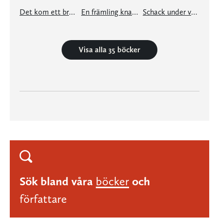
Det kom ett brev från München
En främling knackar på din dörr
Schack under vulkanen
Visa alla 35 böcker
Sök bland våra
böcker
och
författare