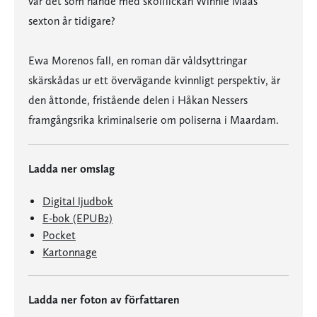
var det som hände med skolflickan Winnie Maas
sexton år tidigare?
Ewa Morenos fall, en roman där våldsyttringar
skärskådas ur ett övervägande kvinnligt perspektiv, är
den åttonde, fristående delen i Håkan Nessers
framgångsrika kriminalserie om poliserna i Maardam.
Ladda ner omslag
Digital ljudbok
E-bok (EPUB2)
Pocket
Kartonnage
Ladda ner foton av författaren