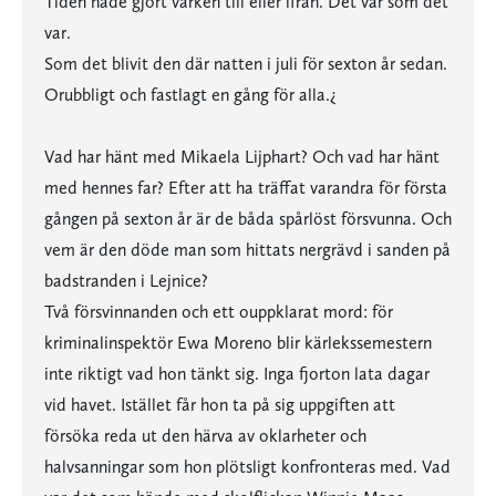
Tiden hade gjort varken till eller ifrån. Det var som det
var.
Som det blivit den där natten i juli för sexton år sedan.
Orubbligt och fastlagt en gång för alla.¿
Vad har hänt med Mikaela Lijphart? Och vad har hänt
med hennes far? Efter att ha träffat varandra för första
gången på sexton år är de båda spårlöst försvunna. Och
vem är den döde man som hittats nergrävd i sanden på
badstranden i Lejnice?
Två försvinnanden och ett ouppklarat mord: för
kriminalinspektör Ewa Moreno blir kärlekssemestern
inte riktigt vad hon tänkt sig. Inga fjorton lata dagar
vid havet. Istället får hon ta på sig uppgiften att
försöka reda ut den härva av oklarheter och
halvsanningar som hon plötsligt konfronteras med. Vad