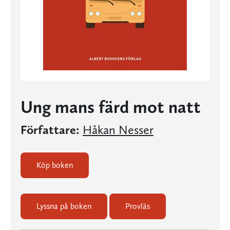
Ung mans färd mot natt
Författare:
Håkan Nesser
Köp boken
Lyssna på boken
Provläs