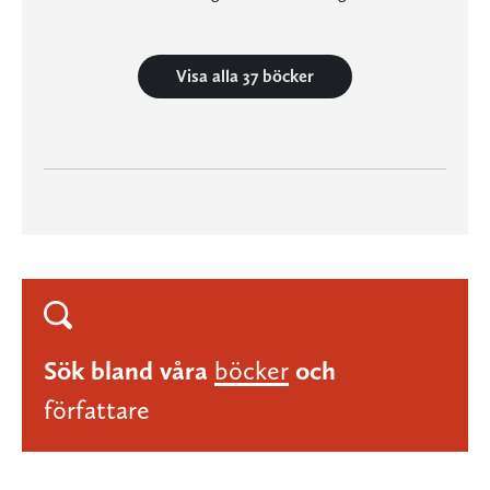
Visa alla 37 böcker
Sök bland våra
böcker
och
författare