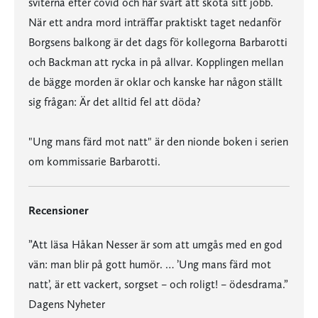
sviterna efter covid och har svårt att sköta sitt jobb.
När ett andra mord inträffar praktiskt taget nedanför
Borgsens balkong är det dags för kollegorna Barbarotti
och Backman att rycka in på allvar. Kopplingen mellan
de bägge morden är oklar och kanske har någon ställt
sig frågan: Är det alltid fel att döda?
"Ung mans färd mot natt" är den nionde boken i serien
om kommissarie Barbarotti.
Recensioner
”Att läsa Håkan Nesser är som att umgås med en god
vän: man blir på gott humör. … ’Ung mans färd mot
natt’, är ett vackert, sorgset – och roligt! – ödesdrama.”
Dagens Nyheter