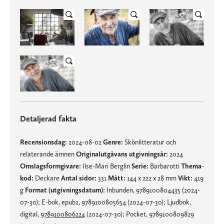
Detaljerad fakta
Recensionsdag:
2024-08-02
Genre:
Skönlitteratur och
relaterande ämnen
Originalutgåvans utgivningsår:
2024
Omslagsformgivare:
Ilse-Mari Berglin
Serie:
Barbarotti
Thema-
kod:
Deckare
Antal sidor:
331
Mått:
144 x 222 x 28 mm
Vikt:
419
g
Format (utgivningsdatum):
Inbunden, 9789100804435 (2024-
07-30); E-bok, epub2, 9789100805654 (2024-07-30); Ljudbok,
digital,
9789100806224
(2024-07-30); Pocket, 9789100809829