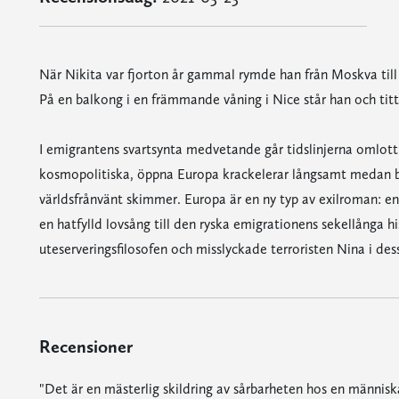
När Nikita var fjorton år gammal rymde han från Moskva till
På en balkong i en främmande våning i Nice står han och titt
I emigrantens svartsynta medvetande går tidslinjerna omlo
kosmopolitiska, öppna Europa krackelerar långsamt medan b
världsfrånvänt skimmer. Europa är en ny typ av exilroman: e
en hatfylld lovsång till den ryska emigrationens sekellånga 
uteserveringsfilosofen och misslyckade terroristen Nina i dess
Recensioner
"Det är en mästerlig skildring av sårbarheten hos en människa s