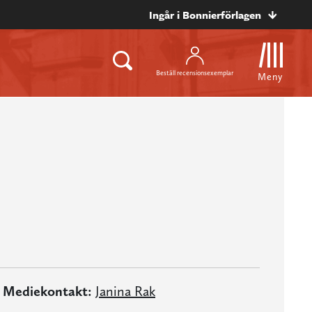
Ingår i Bonnierförlagen
Beställ recensionsexemplar
Meny
Mediekontakt:
Janina Rak