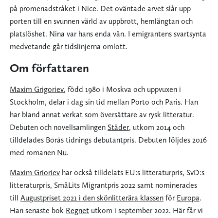
på promenadstråket i Nice. Det oväntade arvet slår upp
porten till en svunnen värld av uppbrott, hemlängtan och
platslöshet. Nina var hans enda vän. I emigrantens svartsynta
medvetande går tidslinjerna omlott.
Om författaren
Maxim Grigoriev
, född 1980 i Moskva och uppvuxen i
Stockholm, delar i dag sin tid mellan Porto och Paris. Han
har bland annat verkat som översättare av rysk litteratur.
Debuten och novellsamlingen
Städer
, utkom 2014 och
tilldelades Borås tidnings debutantpris. Debuten följdes 2016
med romanen
Nu
.
Maxim Grioriev
har också tilldelats EU:s litteraturpris, SvD:s
litteraturpris, SmåLits Migrantpris 2022 samt nominerades
till
Augustpriset 2021 i den skönlitterära klassen
för
Europa
.
Han senaste bok
Regnet
utkom i september 2022. Här får vi