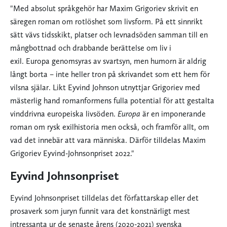
"Med absolut språkgehör har Maxim Grigoriev skrivit en
säregen roman om rotlöshet som livsform. På ett sinnrikt
sätt vävs tidsskikt, platser och levnadsöden samman till en
mångbottnad och drabbande berättelse om liv i
exil. Europa genomsyras av svartsyn, men humorn är aldrig
långt borta – inte heller tron på skrivandet som ett hem för
vilsna själar. Likt Eyvind Johnson utnyttjar Grigoriev med
mästerlig hand romanformens fulla potential för att gestalta
vinddrivna europeiska livsöden.
Europa
är en imponerande
roman om rysk exilhistoria men också, och framför allt, om
vad det innebär att vara människa. Därför tilldelas Maxim
Grigoriev Eyvind-Johnsonpriset 2022."
Eyvind Johnsonpriset
Eyvind Johnsonpriset tilldelas det författarskap eller det
prosaverk som juryn funnit vara det konstnärligt mest
intressanta ur de senaste årens (2020-2021) svenska