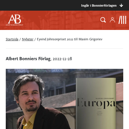
Ingår i Bonnierförlagen
Startsida
/
Nyheter
/
Eyvind Johnsonpriset 2022 till Maxim Grigoriev
Albert Bonniers Förlag
, 2022-11-28