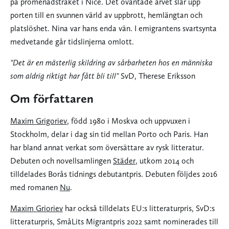
på promenadstråket i Nice. Det oväntade arvet slår upp
porten till en svunnen värld av uppbrott, hemlängtan och
platslöshet. Nina var hans enda vän. I emigrantens svartsynta
medvetande går tidslinjerna omlott.
"Det är en mästerlig skildring av sårbarheten hos en människa
som aldrig riktigt har fått bli till"
SvD, Therese Eriksson
Om författaren
Maxim Grigoriev
, född 1980 i Moskva och uppvuxen i
Stockholm, delar i dag sin tid mellan Porto och Paris. Han
har bland annat verkat som översättare av rysk litteratur.
Debuten och novellsamlingen
Städer
, utkom 2014 och
tilldelades Borås tidnings debutantpris. Debuten följdes 2016
med romanen
Nu
.
Maxim Grioriev
har också tilldelats EU:s litteraturpris, SvD:s
litteraturpris, SmåLits Migrantpris 2022 samt nominerades till