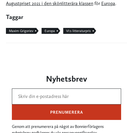
Augustpriset 2021 i den skönlitterära klassen
för
Europa
.
Taggar
Maxim Grigoriev
Europa
VI:s litteraturpris
Nyhetsbrev
PRENUMERERA
Genom att prenumerera på något av Bonnierförlagens
nyhetsbrev godkänner du vår
personuppgiftspolicy
.