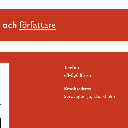
och
r
författare
Telefon
08-696 86 20
Besöksadress
Sveavägen 56, Stockholm
r
t