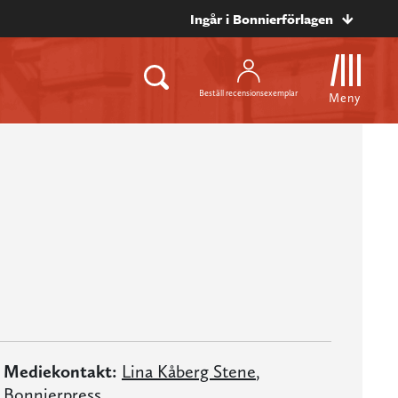
Ingår i Bonnierförlagen
Beställ recensionsexemplar
Meny
Mediekontakt:
Lina Kåberg Stene
,
Bonnierpress