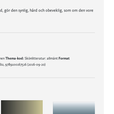
 tid, gör den synlig, hård och obeveklig, som om den vore
nner om den franske mästaren Alain Robbe-Grillet och det franska 50-talets 'nya roman'." (Stefan Eklund, Borås Tidning)
mnen
Thema-kod:
Skönlitteratur: allmänt
Format
b2, 9789100167516 (2016-09-20)