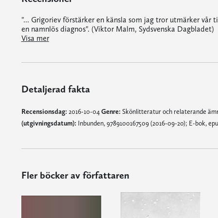
"... Grigoriev förstärker en känsla som jag tror utmärker vår
en namnlös diagnos". (Viktor Malm, Sydsvenska Dagbladet)
"... Grigoriev förstärker en känsla som jag tror utmärker vår tid, gör den synlig, hård och obeveklig, som om den vore en namnlös diagnos". (Viktor Malm, Sydsvenska Dagbladet)
"... 'Nu' är en rik roman, rik på detaljer, reflektioner och omtagningar. Det är en romankonst som i sin självmedvetenhet och komplexa kompromisslöshet i återgivandet av ögonblicksbilder påmi
Visa mer
Detaljerad fakta
Recensionsdag:
2016-10-04
Genre:
Skönlitteratur och relaterande ä
(utgivningsdatum):
Inbunden, 9789100167509 (2016-09-20); E-bok, epu
Fler böcker av författaren