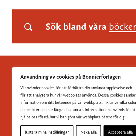
Sök bland våra
böcke
Användning av cookies på Bonnierförlagen
Vi använder cookies för att förbättra din användarupplevelse och
Albert Bonniers Förlag grundades 1837 och är Sveriges
för att analysera hur vår webbplats används. Dessa cookies samlar
största skönlitterära förlag.
information om ditt beteende på vår webbplats, inklusive vilka sido
du besöker och hur länge du stannar. Informationen används för at
hjälpa oss förstå hur vi kan göra vår webbplats bättre för dig.
Justera mina inställningar
Neka alla
Acceptera alla