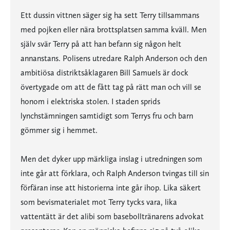
Ett dussin vittnen säger sig ha sett Terry tillsammans
med pojken eller nära brottsplatsen samma kväll. Men
själv svär Terry på att han befann sig någon helt
annanstans. Polisens utredare Ralph Anderson och den
ambitiösa distriktsåklagaren Bill Samuels är dock
övertygade om att de fått tag på rätt man och vill se
honom i elektriska stolen. I staden sprids
lynchstämningen samtidigt som Terrys fru och barn
gömmer sig i hemmet.
Men det dyker upp märkliga inslag i utredningen som
inte går att förklara, och Ralph Anderson tvingas till sin
förfäran inse att historierna inte går ihop. Lika säkert
som bevismaterialet mot Terry tycks vara, lika
vattentätt är det alibi som basebolltränarens advokat