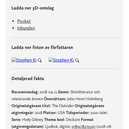
Ladda ner 3D-omslag
Pocket
Inbunden
Ladda ner foton av författaren
Detaljerad fakta
Recensionsdag:
2018-09-11
Genre:
Skönlitteratur och
relaterande ämnen
Översättare:
John-Henri Holmberg
Originalutgåvans titel:
The Outsider
Originalutgåvans
utgivningsår:
2018
Platser:
USA
Tidsperioder:
2010-talet
Serie:
Holly Gibney
Thema-kod:
Deckare
Format
(utgivningsdatum):
Ljudbok, digital,
9789178270293
(2018-08-