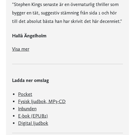
"Stephen Kings senaste är en övernaturlig thriller som
bygger en tät, suggestiv stämning från sida 1 och hör
till det absolut bästa han har skrivit det här decenniet."
Hallå Ängelholm
"King är fenomenal på att kvickt och flyhänt ge liv åt figurerna som befolkar romanens värld ... 600 sidor välskrivet mysrys."
Visa mer
Ladda ner omslag
Pocket
Fysisk ljudbok, MP3-CD
Inbunden
E-bok (EPUB2)
Digital ljudbok