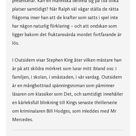
presenterar. Kan en människa befinna sig på två olika
platser samtidigt? När Ralph väl vågar ställa de rätta
frågorna inser han att de krafter som satts i spel inte
har någon naturlig förklaring – och att ondskan som
ligger bakom det fruktansvärda mordet fortfarande är
lös.
I Outsidern visar Stephen King åter vilken mästare han
är på att skildra mörkret som lurar mitt ibland oss: i
familjen, i skolan, i småstaden, i vår vardag. Outsidern
är en mångbottnad spänningsroman som påminner
läsaren om klassiker som Det, och samtidigt innehåller
en kärleksfull blinkning till Kings senaste thrillerserie
om kriminalaren Bill Hodges, som inleddes med Mr
Mercedes.