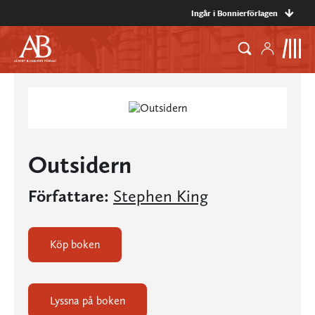
Ingår i Bonnierförlagen
Outsidern
Författare:
Stephen King
Köp boken
Lyssna på boken