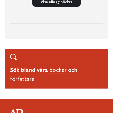
Visa alla 37 böcker
Sök bland våra
böcker
och
författare