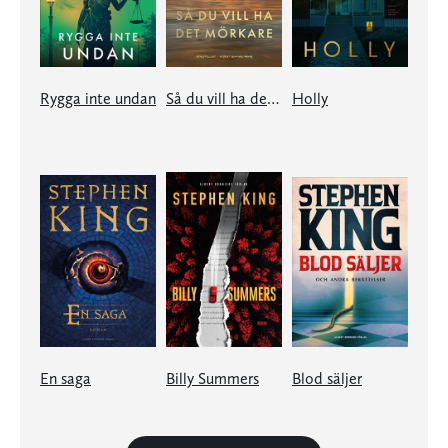
Rygga inte undan
Så du vill ha det mörkare
Holly
En saga
Billy Summers
Blod säljer