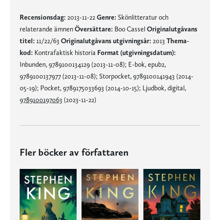
Recensionsdag:
2013-11-22
Genre:
Skönlitteratur och
relaterande ämnen
Översättare:
Boo Cassel
Originalutgåvans
titel:
11/22/63
Originalutgåvans utgivningsår:
2013
Thema-
kod:
Kontrafaktisk historia
Format (utgivningsdatum):
Inbunden, 9789100134129 (2013-11-08); E-bok, epub2,
9789100137977 (2013-11-08); Storpocket, 9789100141943 (2014-
05-19); Pocket, 9789175033693 (2014-10-15); Ljudbok, digital,
9789100197063
(2023-11-22)
Fler böcker av författaren