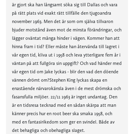
är gjort ska han långsamt söka sig till Dallas och vara
på rätt plats vid exakt rätt tillfälle den tjugoandra
november 1963. Men det är som om själva tillvaron
bjuder motstånd även mot de minsta förändringar, och
lägger oväntat många hinder i vägen. Kommer han att
hinna fram i tid? Eller måste han återvända till lagret i
vår egen tid, kliva ut i 1958 och leva ytterligare fem år i
väntan på att fullgöra sin uppgift? Och vad händer med
vår egen tid om Jake lyckas - blir den vad den döende
vännen drömt om?Stephen King lyckas skapa en
enastående närvarokänsla även i de mest drömska och
fasansfulla miljöer. 22/11 1963 är inget undantag. Den
är en tidsresa tecknad med en sådan skärpa att man
känner precis hur en root beer ska smaka 1958, och
med en fantasirikedom som ger en svindel. Både av
det behagliga och obehagliga slaget.