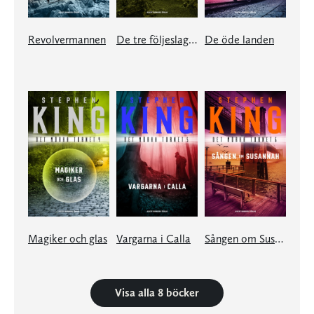
Revolvermannen
De tre följeslagarna
De öde landen
Magiker och glas
Vargarna i Calla
Sången om Susannah
Visa alla 8 böcker