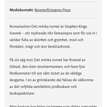
Mediekontakt:
Bonnierförlagens Press
Romansviten Det mörka tornet är Stephen Kings
livsverk – ett myllrande rikt fantasiepos som för oss in i
världar fulla av skönhet och grymhet, mod och
förräderi, magi och stor berättarkonst.
På sin väg mot Det mörka tornet har Roland av
Gilead, den siste revolvermannen, och hans fyra
färdkamrater till sist nått slutet av de väldiga
skogarna. I en av grönskande dal hälsas de välkomna
av det rofyllda samhällets jordbrukare och
boskapsskötare.
Men bortom byn höjer sig bergen som döljer avgrunder