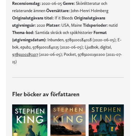
Recensionsdag:
2020-06-05
Genre:
Skönlitteratur och
relaterande ämnen
Översättare:
John-Henri Holmberg
Originalutgåvans titel:
If it Bleeds
Originalutgåvans
utgivningsår:
2020
Platser:
USA, Maine
Tidsperioder:
nutid
Thema-kod:
Samtida skräck och spökhistorier
Format
(utgivningsdatum):
Inbunden, 9789100184018 (2020-06-05); E-
bok, epub2, 9789100184025 (2020-06-05); Ljudbok, digital,
9789100185107
(2020-06-05); Pocket, 9789100190200 (2021-07-
15)
Fler böcker av författaren