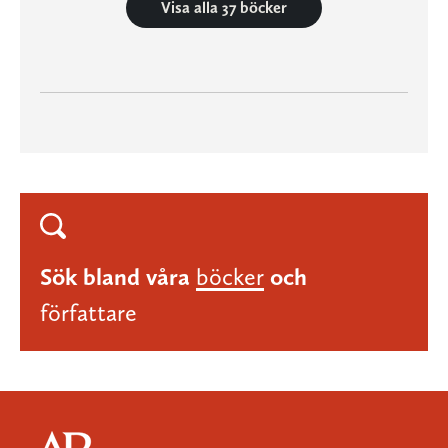
Visa alla 37 böcker
Sök bland våra
böcker
och
författare