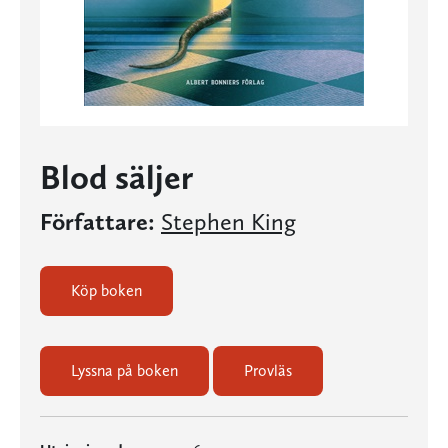
Blod säljer
Författare:
Stephen King
Köp boken
Lyssna på boken
Provläs