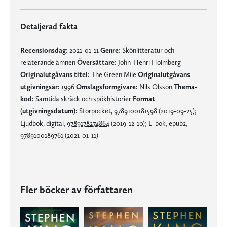
Detaljerad fakta
Recensionsdag:
2021-01-11
Genre:
Skönlitteratur och
relaterande ämnen
Översättare:
John-Henri Holmberg
Originalutgåvans titel:
The Green Mile
Originalutgåvans
utgivningsår:
1996
Omslagsformgivare:
Nils Olsson
Thema-
kod:
Samtida skräck och spökhistorier
Format
(utgivningsdatum):
Storpocket, 9789100181598 (2019-09-25);
Ljudbok, digital,
9789178274864
(2019-12-10); E-bok, epub2,
9789100189761 (2021-01-11)
Fler böcker av författaren