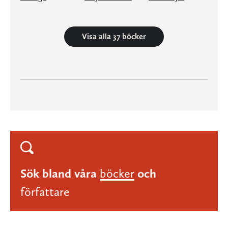
Visa alla 37 böcker
Sök bland våra
böcker
och
författare