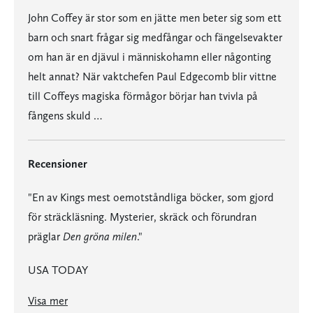
John Coffey är stor som en jätte men beter sig som ett
barn och snart frågar sig medfångar och fängelsevakter
om han är en djävul i människohamn eller någonting
helt annat? När vaktchefen Paul Edgecomb blir vittne
till Coffeys magiska förmågor börjar han tvivla på
fångens skuld …
Recensioner
"En av Kings mest oemotståndliga böcker, som gjord
för sträckläsning. Mysterier, skräck och förundran
präglar
Den gröna milen
."
USA TODAY
"En av Kings mest oemotståndliga böcker, som gjord för sträckläsning. Mysterier, skräck och förundran präglar
"Kings bästa bok på många år … En roman som är lika oförglömlig och gripande som den är fylld av fasor."
"King lämnar oss trollbundna och fyllda av längtan efter mer."
"I sitt absoluta esse mejslar en av världens mest populära författare fram en modern klassiker som präglas av magisk realism och oförglömliga karaktärer."
Visa mer