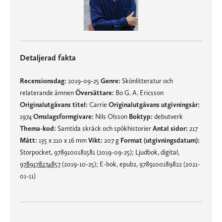
Detaljerad fakta
Recensionsdag:
2019-09-25
Genre:
Skönlitteratur och
relaterande ämnen
Översättare:
Bo G. A. Ericsson
Originalutgåvans titel:
Carrie
Originalutgåvans utgivningsår:
1974
Omslagsformgivare:
Nils Olsson
Boktyp:
debutverk
Thema-kod:
Samtida skräck och spökhistorier
Antal sidor:
217
Mått:
135 x 210 x 16 mm
Vikt:
207 g
Format (utgivningsdatum):
Storpocket, 9789100181581 (2019-09-25); Ljudbok, digital,
9789178274857
(2019-10-25); E-bok, epub2, 9789100189822 (2021-
01-11)