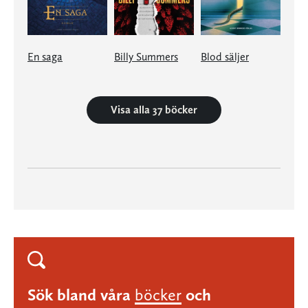
En saga
Billy Summers
Blod säljer
Visa alla 37 böcker
Sök bland våra
böcker
och