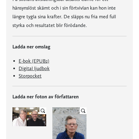
hänsynslöst skämt och i sin förtvivlan kan hon inte
längre tygla sina krafter. De släpps nu fria med full
styrka och resultatet blir förödande.
Ladda ner omslag
E-bok (EPUB2)
Digital ljudbok
Storpocket
Ladda ner foton av författaren