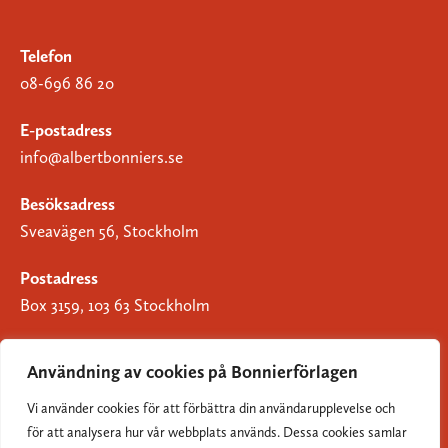
Telefon
08-696 86 20
E-postadress
info@albertbonniers.se
Besöksadress
Sveavägen 56, Stockholm
Postadress
Box 3159, 103 63 Stockholm
Användning av cookies på Bonnierförlagen
Vi använder cookies för att förbättra din användarupplevelse och
Om Bonnierförlagen
för att analysera hur vår webbplats används. Dessa cookies samlar