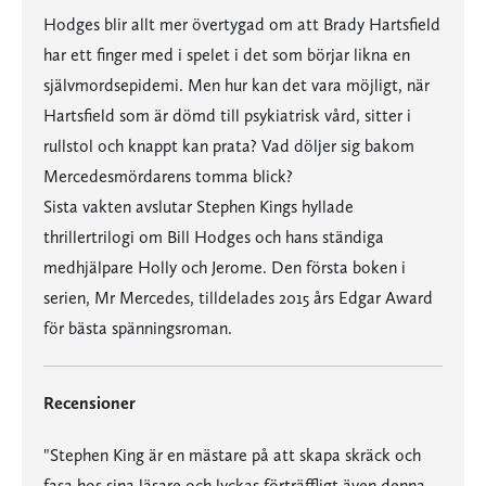
Hodges blir allt mer övertygad om att Brady Hartsfield
har ett finger med i spelet i det som börjar likna en
självmordsepidemi. Men hur kan det vara möjligt, när
Hartsfield som är dömd till psykiatrisk vård, sitter i
rullstol och knappt kan prata? Vad döljer sig bakom
Mercedesmördarens tomma blick?
Sista vakten avslutar Stephen Kings hyllade
thrillertrilogi om Bill Hodges och hans ständiga
medhjälpare Holly och Jerome. Den första boken i
serien, Mr Mercedes, tilldelades 2015 års Edgar Award
för bästa spänningsroman.
Recensioner
"Stephen King är en mästare på att skapa skräck och
fasa hos sina läsare och lyckas förträffligt även denna