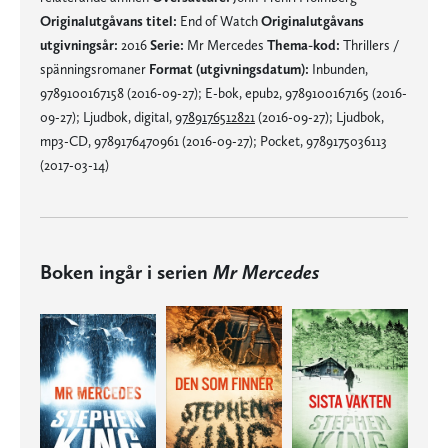
Originalutgåvans titel:
End of Watch
Originalutgåvans
utgivningsår:
2016
Serie:
Mr Mercedes
Thema-kod:
Thrillers /
spänningsromaner
Format (utgivningsdatum):
Inbunden,
9789100167158 (2016-09-27); E-bok, epub2, 9789100167165 (2016-
09-27); Ljudbok, digital,
9789176512821
(2016-09-27); Ljudbok,
mp3-CD, 9789176470961 (2016-09-27); Pocket, 9789175036113
(2017-03-14)
Boken ingår i serien
Mr Mercedes