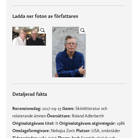
Ladda ner foton av författaren
Detaljerad fakta
Recensionsdag:
2017-09-23
Genre:
Skönlitteratur och
relaterande ämnen
Översättare:
Roland Adlerberth
Originalutgåvans titel:
It
Originalutgåvans utgivningsår:
1986
Omslagsformgivare:
Nebojsa Zoric
Platser:
USA, småstäder
Tidsperioder:
1980-talet
Thema-kod:
Samtida skräck och