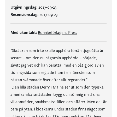
Utgivningsdag:
2017-09-23
Recensionsdag:
2017-09-23
Mediekontakt:
Bonnierförlagens Press
”Skräcken som inte skulle upphöra förrän tjugoåtta år
senare – om den nu någonsin upphörde – började,
såvitt jag vet och kan berätta, med en båt gjord av en
tidningssida som seglade fram i en rännsten som
nästan svämmade över efter allt regnandet.”
Den lilla staden Derry i Maine ser ut som den typiska
amerikanska småstaden trygg och sömnig med sina
villaområden, snabbmatsställen och affärer. Men det är
bara på ytan. I kloakerna under staden finns något som
ligger på lur och iakttar. Där finns ondskan. Där finns