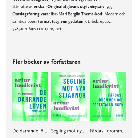
litteraturvetenskap
Originalutgåvans utgivningsår:
1975
Omslagsformgivare:
Ilse-Mari Berglin
Thema-kod:
Modern och
samtida poesi
Format (utgivningsdatum):
E-bok, epub2,
9789100169251 (2017-05-02)
Fler böcker av författaren
De darrande löven
Segling mot nya stjärnor
Färdas i drömmen och föreställningen