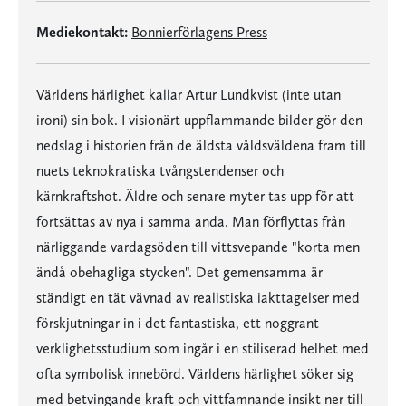
Mediekontakt:
Bonnierförlagens Press
Världens härlighet kallar Artur Lundkvist (inte utan
ironi) sin bok. I visionärt uppflammande bilder gör den
nedslag i historien från de äldsta våldsväldena fram till
nuets teknokratiska tvångstendenser och
kärnkraftshot. Äldre och senare myter tas upp för att
fortsättas av nya i samma anda. Man förflyttas från
närliggande vardagsöden till vittsvepande "korta men
ändå obehagliga stycken". Det gemensamma är
ständigt en tät vävnad av realistiska iakttagelser med
förskjutningar in i det fantastiska, ett noggrant
verklighetsstudium som ingår i en stiliserad helhet med
ofta symbolisk innebörd. Världens härlighet söker sig
med betvingande kraft och vittfamnande insikt ner till