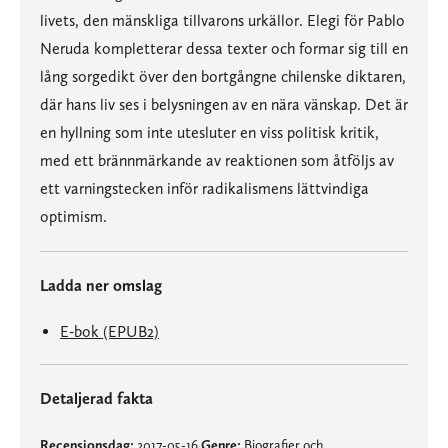
livets, den mänskliga tillvarons urkällor. Elegi för Pablo
Neruda kompletterar dessa texter och formar sig till en
lång sorgedikt över den bortgångne chilenske diktaren,
där hans liv ses i belysningen av en nära vänskap. Det är
en hyllning som inte utesluter en viss politisk kritik,
med ett brännmärkande av reaktionen som åtföljs av
ett varningstecken inför radikalismens lättvindiga
optimism.
Ladda ner omslag
E-bok (EPUB2)
Detaljerad fakta
Recensionsdag:
2017-05-16
Genre:
Biografier och