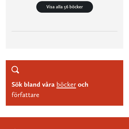
Visa alla 56 böcker
Sök bland våra
böcker
och
författare