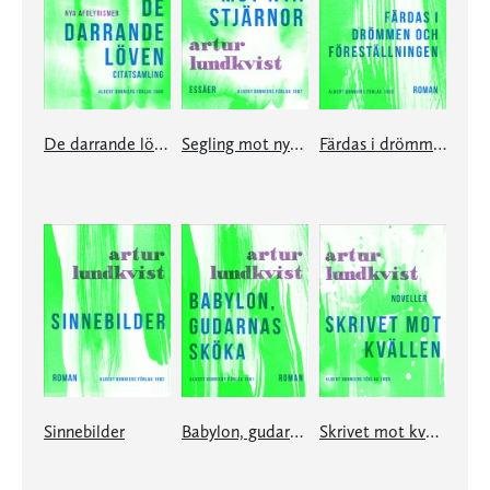
De darrande löven
Segling mot nya stjärnor
Färdas i drömmen och föreställningen
Sinnebilder
Babylon, gudarnas sköka
Skrivet mot kvällen