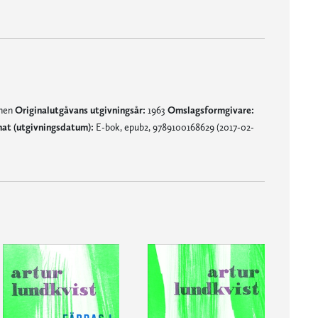
mnen
Originalutgåvans utgivningsår:
1963
Omslagsformgivare:
at (utgivningsdatum):
E-bok, epub2, 9789100168629 (2017-02-