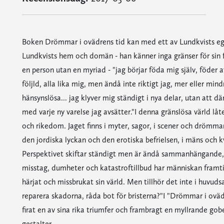
Boken Drömmar i ovädrens tid kan med ett av Lundkvists egna
Lundkvists hem och domän - han känner inga gränser för sin 
en person utan en myriad - "jag börjar föda mig själv, föder a
följld, alla lika mig, men ändå inte riktigt jag, mer eller m
hänsynslösa... jag klyver mig ständigt i nya delar, utan att dä
med varje ny varelse jag avsätter."I denna gränslösa värld lå
och rikedom. Jaget finns i myter, sagor, i scener och drömma
den jordiska lyckan och den erotiska befrielsen, i mäns och k
Perspektivet skiftar ständigt men är ändå sammanhängande, 
misstag, dumheter och katastroftillbud har människan framtide
härjat och missbrukat sin värld. Men tillhör det inte i huvud
reparera skadorna, råda bot för bristerna?"I "Drömmar i oväd
firat en av sina rika triumfer och frambragt en myllrande gob
gestalter.