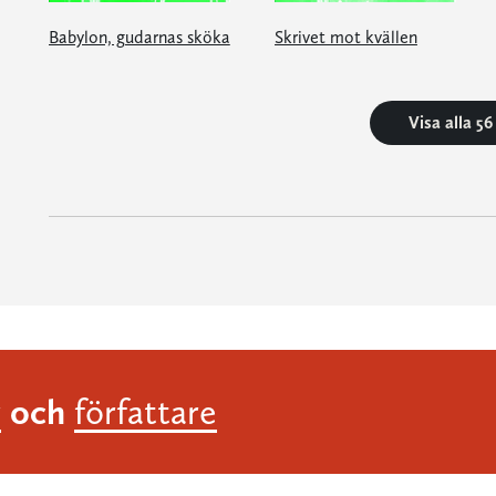
Babylon, gudarnas sköka
Skrivet mot kvällen
Visa alla 5
och
r
författare