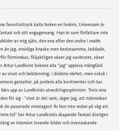
 favorituttryck kalla boken en livskris. Universum är
fantasi och sitt engagemang. Han är som författare inte
vbilder av mig själv, den ena efter den andra i snabb
indre än jag, ensidiga knaske men beslutsamma, laddade,
rför förminskas, följaktligen växer jag oavbrutet, växer
ter Artur Lundkvist bokens alla "jag" uppleva mångfald
r av olust och beklämning, i dödens närhet, men också i
vinnors gestalter, på jordens alla kontinenter och öar.
bärs upp av Lundkvists utvecklingsoptimism. Trots sina
n för sig - "visst är det sant, säger jag, att människan
sak de passerade misstagen? Är hon inte redan på väg att
rens tid" har Artur Lundkvists skapande fantasi återigen
eläng av intensivt levande bilder och överraskande