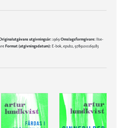
Originalutgåvans utgivningsår:
1969
Omslagsformgivare:
Ilse-
are
Format (utgivningsdatum):
E-bok, epub2, 9789100169183