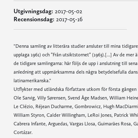
Utgivningsdag:
2017-05-02
Recensionsdag:
2017-05-16
"Denna samling av litterära studier ansluter till mina tidigar
upplaga 1961) och ”Från utsiktstornet” (1963).[...] Av de mer 
de tidigare samlingarna: här följs de upp i anslutning till se
anledning att uppmärksamma dels några betydelsefulla dansks
latinamerikanska."
Utflykter med utländska författare utkom för första gången 
Ole Sarvig, Villy Sørensen, Svend Åge Madsen, William Hein
Le Clézio, Réjean Ducharme, Gombrowicz, Hugh MacDiarmi
William Styron, Calder Willingham, LeRoi Jones, Patrick Wh
Cabrera Infante, Arguedas, Vargas Llosa, Guimaräes Rosa, Ga
Cortázar.