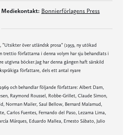
Mediekontakt:
Bonnierförlagens Press
e, ”Utsikter över utländsk prosa” (1959, ny utökad
än trettio författarna i denna volym har sju behandlats i
nare utgivna böcker.Jag har denna gången haft särskild
pråkiga författare, dels ett antal nyare
1969 och behandlar följande författare: Albert Dam,
esen, Raymond Roussel, Robbe-Grillet, Claude Simon,
d, Norman Mailer, Saul Bellow, Bernard Malamud,
ite, Carlos Fuentes, Fernando del Paso, Lezama Lima,
rcía Márques, Eduardo Mallea, Ernesto Sábato, Julio