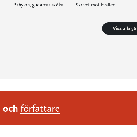
Babylon, gudarnas sköka
Skrivet mot kvällen
Visa alla 5
och
r
författare