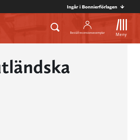
Ingår i Bonnierförlagen
Beställ recensionsexemplar
Meny
utländska