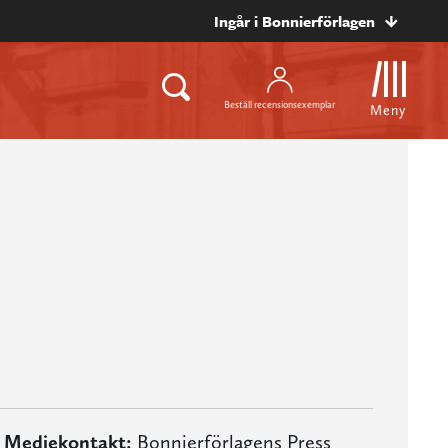
Ingår i Bonnierförlagen
Beställ recensionsexemplar
Meny
Mediekontakt:
Bonnierförlagens Press