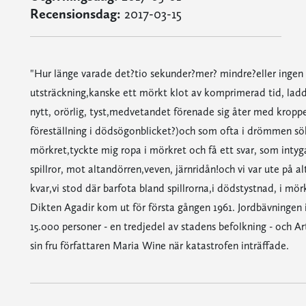
Recensionsdag:
2017-03-15
"Hur länge varade det?tio sekunder?mer? mindre?eller ingen t
utsträckning,kanske ett mörkt klot av komprimerad tid, lad
nytt, orörlig, tyst,medvetandet förenade sig åter med kroppe
föreställning i dödsögonblicket?)och som ofta i drömmen sök
mörkret,tyckte mig ropa i mörkret och få ett svar, som inty
spillror, mot altandörren,veven, järnridån!och vi var ute på 
kvar,vi stod där barfota bland spillrorna,i dödstystnad, i mörk
Dikten Agadir kom ut för första gången 1961. Jordbävningen
15.000 personer - en tredjedel av stadens befolkning - och Ar
sin fru författaren Maria Wine när katastrofen inträffade.