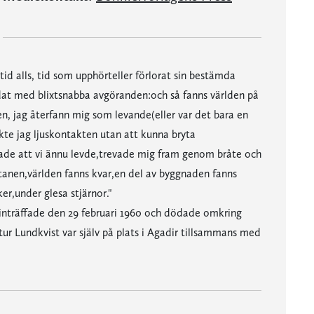
id alls, tid som upphörteller förlorat sin bestämda
dat med blixtsnabba avgöranden:och så fanns världen på
n, jag återfann mig som levande(eller var det bara en
te jag ljuskontakten utan att kunna bryta
gade att vi ännu levde,trevade mig fram genom bråte och
altanen,världen fanns kvar,en del av byggnaden fanns
er,under glesa stjärnor."
 inträffade den 29 februari 1960 och dödade omkring
tur Lundkvist var själv på plats i Agadir tillsammans med