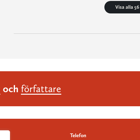
Visa alla 5
och
r
författare
Telefon