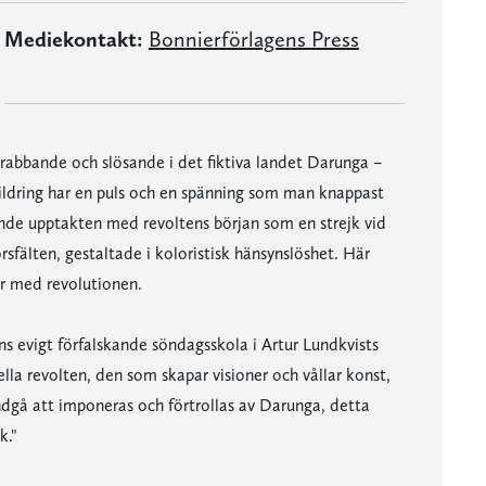
Mediekontakt:
Bonnierförlagens Press
drabbande och slösande i det fiktiva landet Darunga –
kildring har en puls och en spänning som man knappast
ande upptakten med revoltens början som en strejk vid
rsfälten, gestaltade i koloristisk hänsynslöshet. Här
ar med revolutionen.
s evigt förfalskande söndagsskola i Artur Lundkvists
la revolten, den som skapar visioner och vållar konst,
undgå att imponeras och förtrollas av Darunga, detta
k."