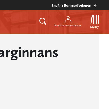
Ingår i Bonnierförlagen
Beställ recensionsexemplar
Meny
arginnans