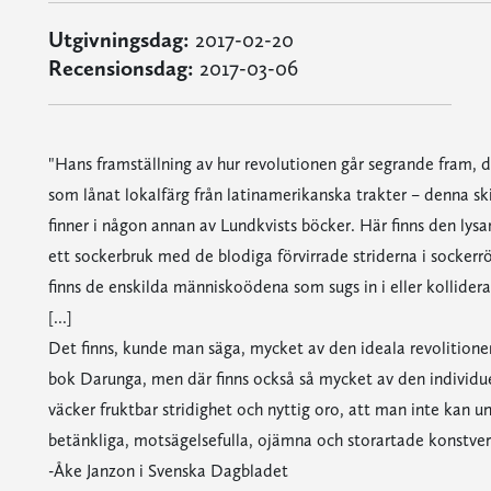
Utgivningsdag:
2017-02-20
Recensionsdag:
2017-03-06
"Hans framställning av hur revolutionen går segrande fram, 
som lånat lokalfärg från latinamerikanska trakter – denna s
finner i någon annan av Lundkvists böcker. Här finns den lys
ett sockerbruk med de blodiga förvirrade striderna i sockerrö
finns de enskilda människoödena som sugs in i eller kollider
[...]
Det finns, kunde man säga, mycket av den ideala revolitionen
bok Darunga, men där finns också så mycket av den individuel
väcker fruktbar stridighet och nyttig oro, att man inte kan 
betänkliga, motsägelsefulla, ojämna och storartade konstver
-Åke Janzon i Svenska Dagbladet