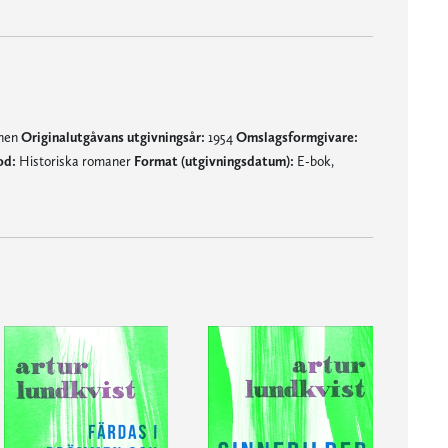
mnen
Originalutgåvans utgivningsår:
1954
Omslagsformgivare:
od:
Historiska romaner
Format (utgivningsdatum):
E-bok,