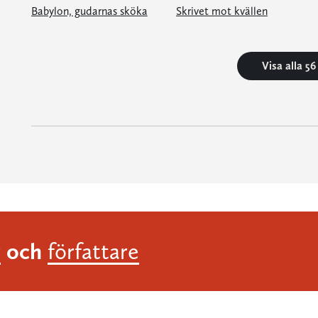
Babylon, gudarnas sköka
Skrivet mot kvällen
Visa alla 5
och
r
författare