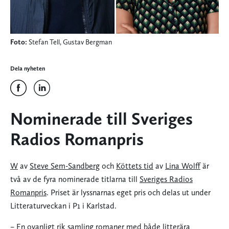
Foto:
Stefan Tell, Gustav Bergman
Dela nyheten
Nominerade till Sveriges
Radios Romanpris
W
av
Steve Sem-Sandberg
och
Köttets tid
av
Lina Wolff
är
två av de fyra nominerade titlarna till
Sveriges Radios
Romanpris
. Priset är lyssnarnas eget pris och delas ut under
Litteraturveckan i P1 i Karlstad.
– En ovanligt rik samling romaner med både litterära