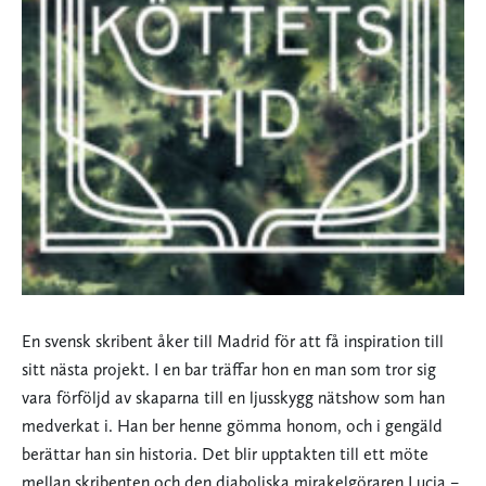
En svensk skribent åker till Madrid för att få inspiration till
sitt nästa projekt. I en bar träffar hon en man som tror sig
vara förföljd av skaparna till en ljusskygg nätshow som han
medverkat i. Han ber henne gömma honom, och i gengäld
berättar han sin historia. Det blir upptakten till ett möte
mellan skribenten och den diaboliska mirakelgöraren Lucia –