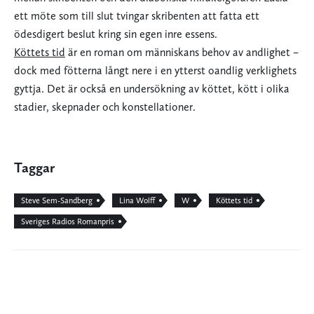
ett möte som till slut tvingar skribenten att fatta ett
ödesdigert beslut kring sin egen inre essens.
Köttets tid
är en roman om människans behov av andlighet –
dock med fötterna långt nere i en ytterst oandlig verklighets
gyttja. Det är också en undersökning av köttet, kött i olika
stadier, skepnader och konstellationer.
Taggar
Steve Sem-Sandberg
Lina Wolff
W
Köttets tid
Sveriges Radios Romanpris