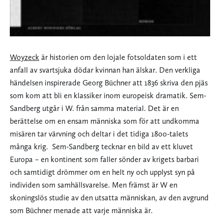
Woyzeck
är historien om den lojale fotsoldaten som i ett
anfall av svartsjuka dödar kvinnan han älskar. Den verkliga
händelsen inspirerade Georg Büchner att 1836 skriva den pjäs
som kom att bli en klassiker inom europeisk dramatik. Sem-
Sandberg utgår i W. från samma material. Det är en
berättelse om en ensam människa som för att undkomma
misären tar värvning och deltar i det tidiga 1800-talets
många krig. Sem-Sandberg tecknar en bild av ett kluvet
Europa – en kontinent som faller sönder av krigets barbari
och samtidigt drömmer om en helt ny och upplyst syn på
individen som samhällsvarelse. Men främst är W en
skoningslös studie av den utsatta människan, av den avgrund
som Büchner menade att varje människa är.