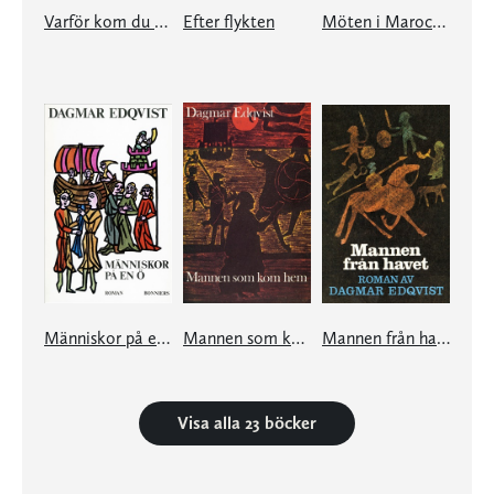
Varför kom du på ängen?
Efter flykten
Möten i Marocko
Människor på en ö
Mannen som kom hem
Mannen från havet
Visa alla 23 böcker