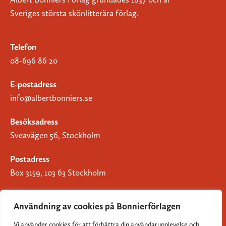
Sveriges största skönlitterära förlag.
Telefon
08-696 86 20
E-postadress
info@albertbonniers.se
Besöksadress
Sveavägen 56, Stockholm
Postadress
Box 3159, 103 63 Stockholm
Användning av cookies på Bonnierförlagen
Vi använder cookies för att förbättra din användarupplevelse och