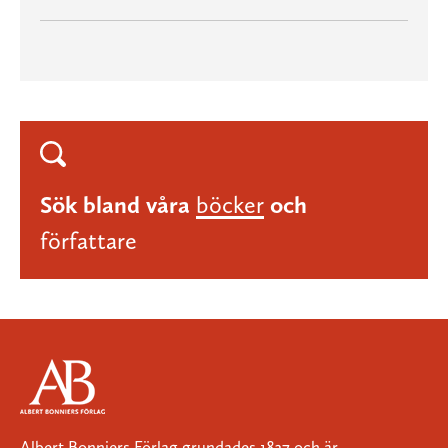
Sök bland våra
böcker
och
författare
Albert Bonniers Förlag grundades 1837 och är